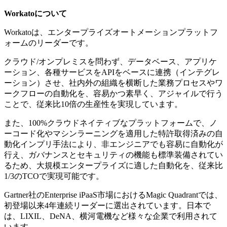
Workatoについて
Workatoは、エンタープライズオートメーションプラットフ
ォームのリーダーです。
クラウド/オンプレミスを問わず、データベース、アプリケ
ーション、各種サービスをAPIをベースに連携（インテグレ
ーション）させ、社内外の組織を横断した業務プロセスやワ
ークフローの自動化を、容易かつ素早く、アジャイルで行う
ことで、従来比10倍の生産性を実現しています。
また、100%クラウドネイティブなプラットフォームで、ノ
ーコード化やマシンラーニングを適用した特許取得済みの自
動化インプリ手法により、非エンジニアでも容易に自動化が
行え、ガバナンスとセキュリティの機能も標準装備されてい
るため、大規模エンタープライズに適した自動化を、従来比
1/3のTCOで実現可能です。
Gartner社のEnterprise iPaaS市場におけるMagic Quadrantでは、
初登場以来4年連続リーダーに選出されています。日本で
は、LIXIL、DeNA、横河電機など様々な企業で利用されて
います。