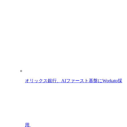
オリックス銀行、AIファースト基盤にWorkato採
用