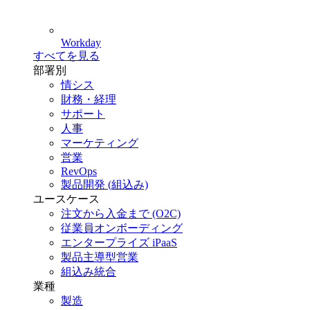
Workday
すべてを見る
部署別
情シス
財務・経理
サポート
人事
マーケティング
営業
RevOps
製品開発 (組込み)
ユースケース
注文から入金まで (O2C)
従業員オンボーディング
エンタープライズ iPaaS
製品主導型営業
組込み統合
業種
製造