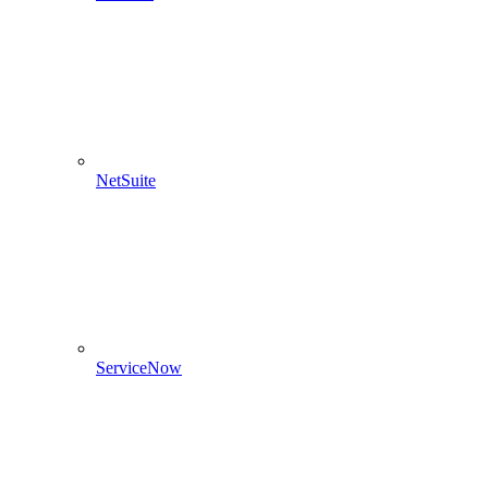
NetSuite
ServiceNow