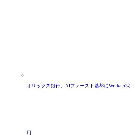
オリックス銀行、AIファースト基盤にWorkato採
用