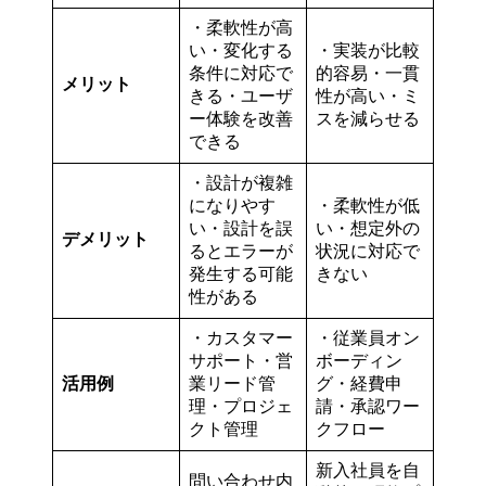
・柔軟性が高
い・変化する
・実装が比較
条件に対応で
的容易・一貫
メリット
きる・ユーザ
性が高い・ミ
ー体験を改善
スを減らせる
できる
・設計が複雑
になりやす
・柔軟性が低
い・設計を誤
い・想定外の
デメリット
るとエラーが
状況に対応で
発生する可能
きない
性がある
・カスタマー
・従業員オン
サポート・営
ボーディン
活用例
業リード管
グ・経費申
理・プロジェ
請・承認ワー
クト管理
クフロー
新入社員を自
問い合わせ内