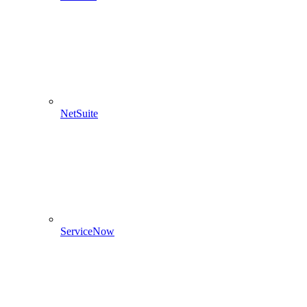
NetSuite
ServiceNow