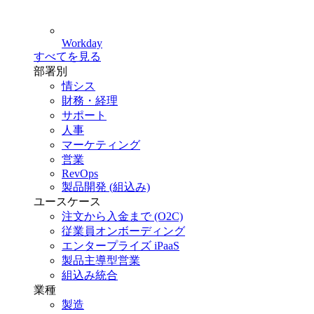
Workday
すべてを見る
部署別
情シス
財務・経理
サポート
人事
マーケティング
営業
RevOps
製品開発 (組込み)
ユースケース
注文から入金まで (O2C)
従業員オンボーディング
エンタープライズ iPaaS
製品主導型営業
組込み統合
業種
製造