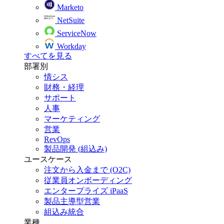
Marketo
NetSuite
ServiceNow
Workday
すべてを見る
部署別
情シス
財務・経理
サポート
人事
マーケティング
営業
RevOps
製品開発 (組込み)
ユースケース
注文から入金まで (O2C)
従業員オンボーディング
エンタープライズ iPaaS
製品主導型営業
組込み統合
業種