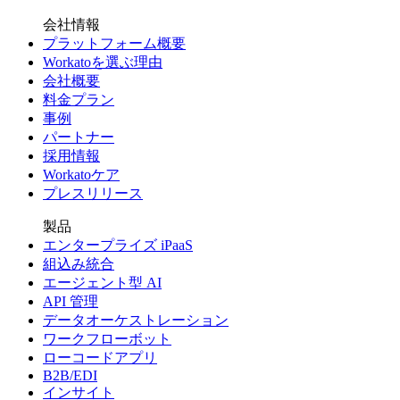
会社情報
プラットフォーム概要
Workatoを選ぶ理由
会社概要
料金プラン
事例
パートナー
採用情報
Workatoケア
プレスリリース
製品
エンタープライズ iPaaS
組込み統合
エージェント型 AI
API 管理
データオーケストレーション
ワークフローボット
ローコードアプリ
B2B/EDI
インサイト