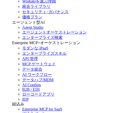
Workatoを選ぶ理由
統合ライブラリ
セキュリティ･ガバナンス
価格プラン
エージェント型AI
Agent Studio
エージェントオーケストレーション
エンタープライズ検索
Enterprise MCP+オーケストレーション
モダンな iPaaS
エンタープライズスキル
API 管理
MCP ゲートウェイ
データ統合
AI ワークフロー
データハブ/MDM
AI Copilots
B2B / EDI
ローコードアプリ
IDP
組込み
Enterprise MCP for SaaS