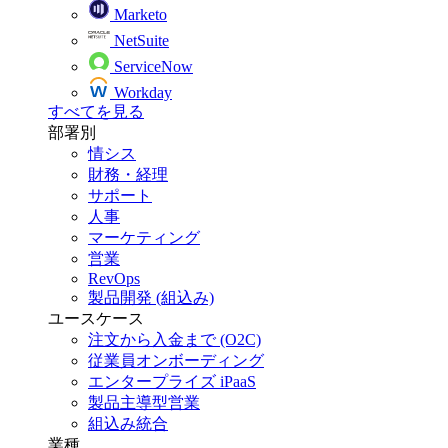
Marketo
NetSuite
ServiceNow
Workday
すべてを見る
部署別
情シス
財務・経理
サポート
人事
マーケティング
営業
RevOps
製品開発 (組込み)
ユースケース
注文から入金まで (O2C)
従業員オンボーディング
エンタープライズ iPaaS
製品主導型営業
組込み統合
業種