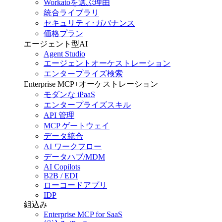
Workatoを選ぶ理由
統合ライブラリ
セキュリティ･ガバナンス
価格プラン
エージェント型AI
Agent Studio
エージェントオーケストレーション
エンタープライズ検索
Enterprise MCP+オーケストレーション
モダンな iPaaS
エンタープライズスキル
API 管理
MCP ゲートウェイ
データ統合
AI ワークフロー
データハブ/MDM
AI Copilots
B2B / EDI
ローコードアプリ
IDP
組込み
Enterprise MCP for SaaS