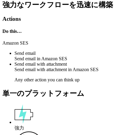
強力なワークフローを迅速に構築
Actions
Do this…
Amazon SES
Send email
Send
email
in
Amazon SES
Send email with attachment
Send
email with attachment
in
Amazon SES
Any other action you can think up
単一のプラットフォーム
強力