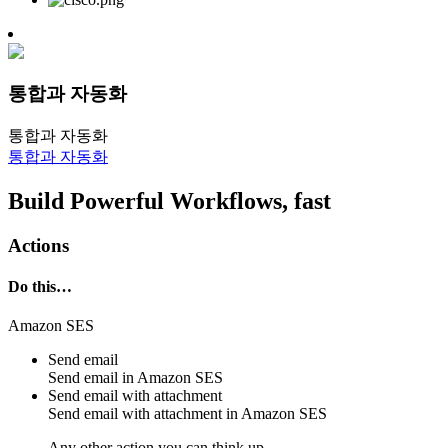
통합과 자동화
통합과 자동화
통합과 자동화
Build Powerful Workflows, fast
Actions
Do this…
Amazon SES
Send email
Send
email
in
Amazon SES
Send email with attachment
Send
email with attachment
in
Amazon SES
Any other action you can think up