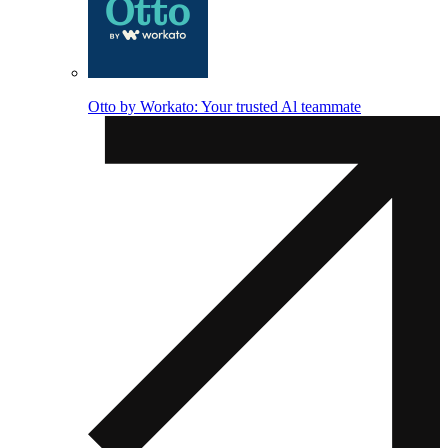
Otto by Workato: Your trusted Al teammate