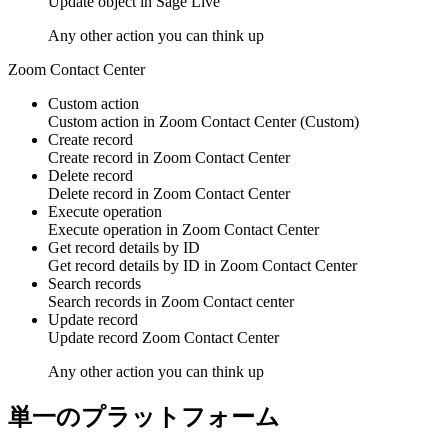
Update
object
in
Sage Live
Any other action you can think up
Zoom Contact Center
Custom action
Custom action
in
Zoom Contact Center
(Custom)
Create record
Create
record
in
Zoom Contact Center
Delete record
Delete
record
in
Zoom Contact Center
Execute operation
Execute
operation
in
Zoom Contact Center
Get record details by ID
Get
record
details by ID in
Zoom Contact Center
Search records
Search
records
in
Zoom Contact center
Update record
Update
record
Zoom Contact Center
Any other action you can think up
単一のプラットフォーム