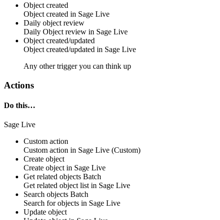
Object created
Object
created in
Sage Live
Daily object review
Daily
Object
review in
Sage Live
Object created/updated
Object
created/updated in
Sage Live
Any other trigger you can think up
Actions
Do this…
Sage Live
Custom action
Custom action
in
Sage Live
(Custom)
Create object
Create
object
in
Sage Live
Get related objects
Batch
Get related
object
list in
Sage Live
Search objects
Batch
Search for
objects
in
Sage Live
Update object