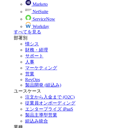
Marketo
NetSuite
ServiceNow
Workday
すべてを見る
部署別
情シス
財務・経理
サポート
人事
マーケティング
営業
RevOps
製品開発 (組込み)
ユースケース
注文から入金まで (O2C)
従業員オンボーディング
エンタープライズ iPaaS
製品主導型営業
組込み統合
業種