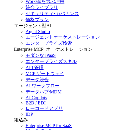
Workatoを選ぶ理由
統合ライブラリ
セキュリティ･ガバナンス
価格プラン
エージェント型AI
Agent Studio
エージェントオーケストレーション
エンタープライズ検索
Enterprise MCP+オーケストレーション
モダンな iPaaS
エンタープライズスキル
API 管理
MCP ゲートウェイ
データ統合
AI ワークフロー
データハブ/MDM
AI Copilots
B2B / EDI
ローコードアプリ
IDP
組込み
Enterprise MCP for SaaS