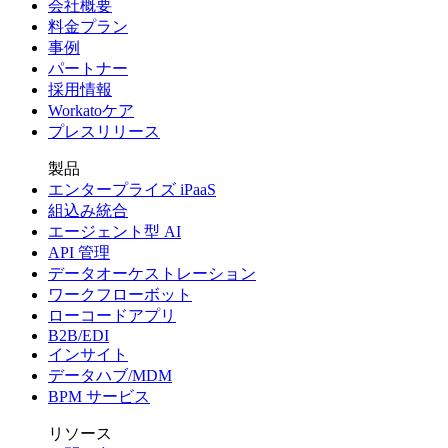
会社概要
料金プラン
事例
パートナー
採用情報
Workatoケア
プレスリリース
製品
エンタープライズ iPaaS
組込み統合
エージェント型 AI
API 管理
データオーケストレーション
ワークフローボット
ローコードアプリ
B2B/EDI
インサイト
データハブ/MDM
BPM サービス
リソース