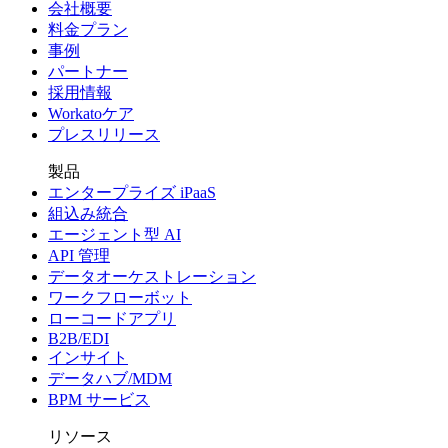
会社概要
料金プラン
事例
パートナー
採用情報
Workatoケア
プレスリリース
製品
エンタープライズ iPaaS
組込み統合
エージェント型 AI
API 管理
データオーケストレーション
ワークフローボット
ローコードアプリ
B2B/EDI
インサイト
データハブ/MDM
BPM サービス
リソース