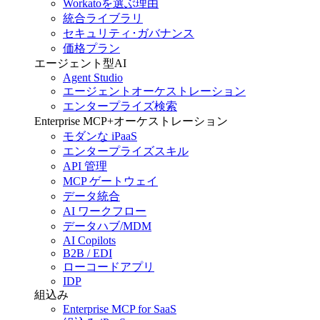
Workatoを選ぶ理由
統合ライブラリ
セキュリティ･ガバナンス
価格プラン
エージェント型AI
Agent Studio
エージェントオーケストレーション
エンタープライズ検索
Enterprise MCP+オーケストレーション
モダンな iPaaS
エンタープライズスキル
API 管理
MCP ゲートウェイ
データ統合
AI ワークフロー
データハブ/MDM
AI Copilots
B2B / EDI
ローコードアプリ
IDP
組込み
Enterprise MCP for SaaS