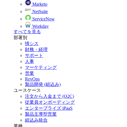
Marketo
NetSuite
ServiceNow
Workday
すべてを見る
部署別
情シス
財務・経理
サポート
人事
マーケティング
営業
RevOps
製品開発 (組込み)
ユースケース
注文から入金まで (O2C)
従業員オンボーディング
エンタープライズ iPaaS
製品主導型営業
組込み統合
業種