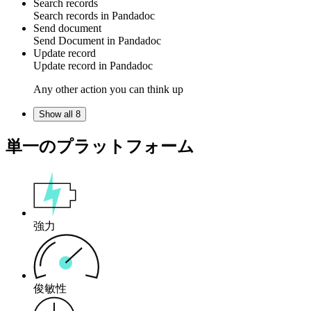
Search records
Search
records
in
Pandadoc
Send document
Send
Document
in
Pandadoc
Update record
Update
record
in
Pandadoc
Any other action you can think up
Show all 8
単一のプラットフォーム
強力
俊敏性