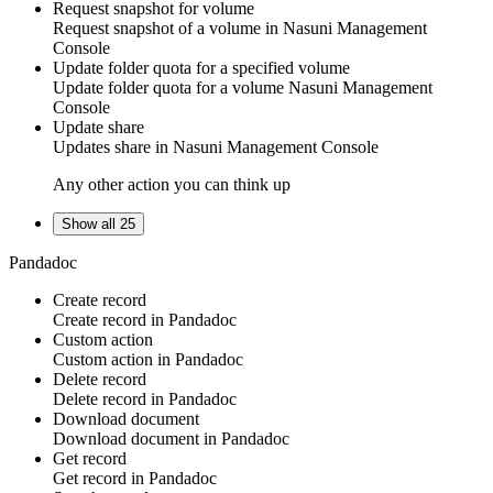
Request snapshot for volume
Request snapshot of a volume in
Nasuni Management
Console
Update folder quota for a specified volume
Update folder quota for a volume
Nasuni Management
Console
Update share
Updates share in
Nasuni Management Console
Any other action you can think up
Show all 25
Pandadoc
Create record
Create
record
in
Pandadoc
Custom action
Custom action
in
Pandadoc
Delete record
Delete
record
in
Pandadoc
Download document
Download
document
in
Pandadoc
Get record
Get
record
in
Pandadoc