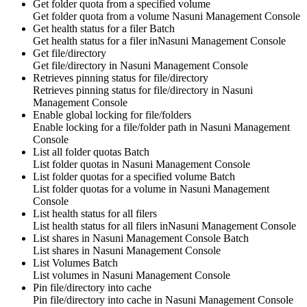
Get folder quota from a specified volume
Get folder quota from a volume
Nasuni Management Console
Get health status for a filer
Batch
Get health status for a filer in
Nasuni Management Console
Get file/directory
Get
file/directory
in
Nasuni Management Console
Retrieves pinning status for file/directory
Retrieves pinning status for file/directory in
Nasuni
Management Console
Enable global locking for file/folders
Enable locking for a file/folder path in
Nasuni Management
Console
List all folder quotas
Batch
List folder quotas in
Nasuni Management Console
List folder quotas for a specified volume
Batch
List folder quotas for a volume in
Nasuni Management
Console
List health status for all filers
List health status for all filers in
Nasuni Management Console
List shares in Nasuni Management Console
Batch
List shares in
Nasuni Management Console
List Volumes
Batch
List
volumes
in
Nasuni Management Console
Pin file/directory into cache
Pin file/directory into cache in
Nasuni Management Console