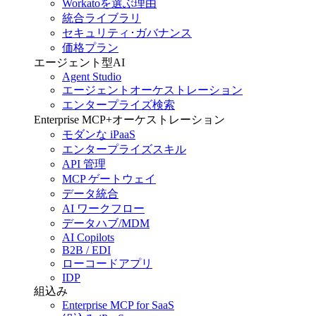
Workatoを選ぶ理由
統合ライブラリ
セキュリティ･ガバナンス
価格プラン
エージェント型AI
Agent Studio
エージェントオーケストレーション
エンタープライズ検索
Enterprise MCP+オーケストレーション
モダンな iPaaS
エンタープライズスキル
API 管理
MCP ゲートウェイ
データ統合
AI ワークフロー
データハブ/MDM
AI Copilots
B2B / EDI
ローコードアプリ
IDP
組込み
Enterprise MCP for SaaS