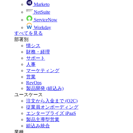
Marketo
NetSuite
ServiceNow
Workday
すべてを見る
部署別
情シス
財務・経理
サポート
人事
マーケティング
営業
RevOps
製品開発 (組込み)
ユースケース
注文から入金まで (O2C)
従業員オンボーディング
エンタープライズ iPaaS
製品主導型営業
組込み統合
業種