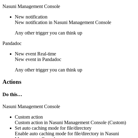
Nasuni Management Console
New notification
New
notification
in Nasuni Management Console
Any other trigger you can think up
Pandadoc
New event
Real-time
New
event
in
Pandadoc
Any other trigger you can think up
Actions
Do this…
Nasuni Management Console
Custom action
Custom action
in
Nasuni Management Console
(Custom)
Set auto caching mode for file/directory
Enable auto caching mode for file/directory in
Nasuni