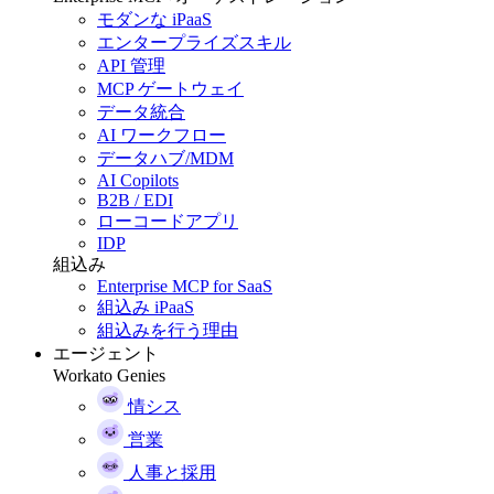
モダンな iPaaS
エンタープライズスキル
API 管理
MCP ゲートウェイ
データ統合
AI ワークフロー
データハブ/MDM
AI Copilots
B2B / EDI
ローコードアプリ
IDP
組込み
Enterprise MCP for SaaS
組込み iPaaS
組込みを行う理由
エージェント
Workato Genies
情シス
営業
人事と採用