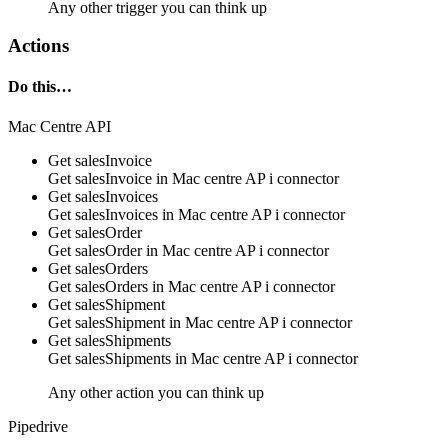
Any other trigger you can think up
Actions
Do this…
Mac Centre API
Get salesInvoice
Get salesInvoice in
Mac centre AP i connector
Get salesInvoices
Get salesInvoices in
Mac centre AP i connector
Get salesOrder
Get salesOrder in
Mac centre AP i connector
Get salesOrders
Get salesOrders in
Mac centre AP i connector
Get salesShipment
Get salesShipment in
Mac centre AP i connector
Get salesShipments
Get salesShipments in
Mac centre AP i connector
Any other action you can think up
Pipedrive