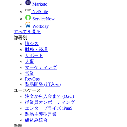
Marketo
NetSuite
ServiceNow
Workday
すべてを見る
部署別
情シス
財務・経理
サポート
人事
マーケティング
営業
RevOps
製品開発 (組込み)
ユースケース
注文から入金まで (O2C)
従業員オンボーディング
エンタープライズ iPaaS
製品主導型営業
組込み統合
業種