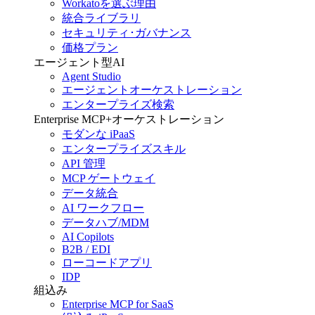
Workatoを選ぶ理由
統合ライブラリ
セキュリティ･ガバナンス
価格プラン
エージェント型AI
Agent Studio
エージェントオーケストレーション
エンタープライズ検索
Enterprise MCP+オーケストレーション
モダンな iPaaS
エンタープライズスキル
API 管理
MCP ゲートウェイ
データ統合
AI ワークフロー
データハブ/MDM
AI Copilots
B2B / EDI
ローコードアプリ
IDP
組込み
Enterprise MCP for SaaS