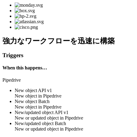
強力なワークフローを迅速に構築
Triggers
When this happens…
Pipedrive
New object API v1
New
object
in
Pipedrive
New object
Batch
New
object
in
Pipedrive
New/updated object API v1
New or updated
object
in
Pipedrive
New/updated object
Batch
New or updated
object
in
Pipedrive