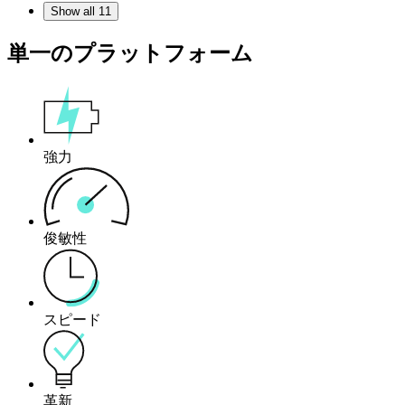
Show all 11
単一のプラットフォーム
強力
俊敏性
スピード
革新