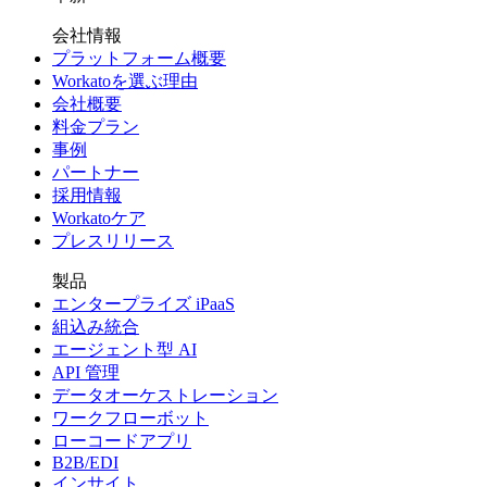
会社情報
プラットフォーム概要
Workatoを選ぶ理由
会社概要
料金プラン
事例
パートナー
採用情報
Workatoケア
プレスリリース
製品
エンタープライズ iPaaS
組込み統合
エージェント型 AI
API 管理
データオーケストレーション
ワークフローボット
ローコードアプリ
B2B/EDI
インサイト