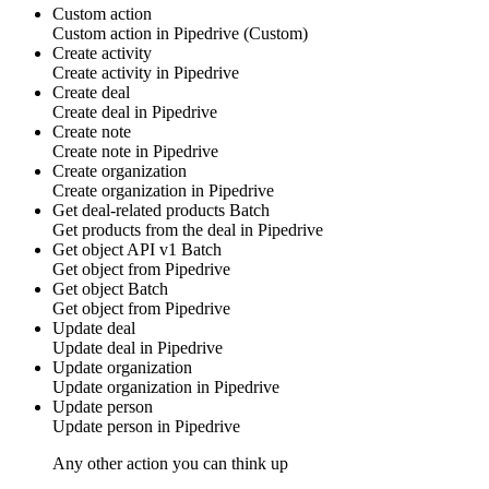
Custom action
Custom action
in
Pipedrive
(Custom)
Create activity
Create
activity
in
Pipedrive
Create deal
Create
deal
in
Pipedrive
Create note
Create
note
in
Pipedrive
Create organization
Create
organization
in
Pipedrive
Get deal-related products
Batch
Get
products
from the deal in
Pipedrive
Get object API v1
Batch
Get
object
from
Pipedrive
Get object
Batch
Get
object
from
Pipedrive
Update deal
Update
deal
in
Pipedrive
Update organization
Update
organization
in
Pipedrive
Update person
Update
person
in
Pipedrive
Any other action you can think up