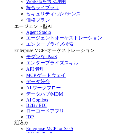
Workatoを選ぶ理由
統合ライブラリ
セキュリティ･ガバナンス
価格プラン
エージェント型AI
Agent Studio
エージェントオーケストレーション
エンタープライズ検索
Enterprise MCP+オーケストレーション
モダンな iPaaS
エンタープライズスキル
API 管理
MCP ゲートウェイ
データ統合
AI ワークフロー
データハブ/MDM
AI Copilots
B2B / EDI
ローコードアプリ
IDP
組込み
Enterprise MCP for SaaS