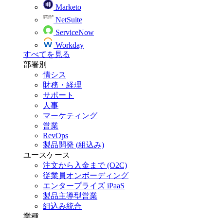
Marketo
NetSuite
ServiceNow
Workday
すべてを見る
部署別
情シス
財務・経理
サポート
人事
マーケティング
営業
RevOps
製品開発 (組込み)
ユースケース
注文から入金まで (O2C)
従業員オンボーディング
エンタープライズ iPaaS
製品主導型営業
組込み統合
業種