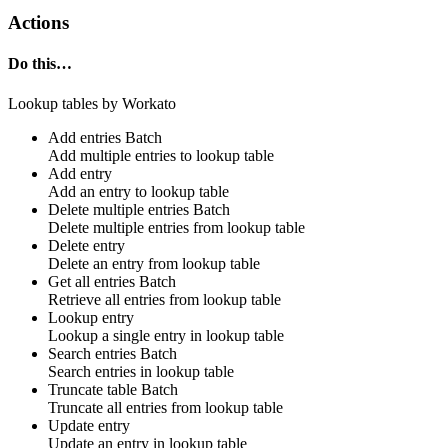
Actions
Do this…
Lookup tables by Workato
Add entries
Batch
Add
multiple entries
to
lookup table
Add entry
Add
an entry
to
lookup table
Delete multiple entries
Batch
Delete
multiple entries
from
lookup table
Delete entry
Delete
an entry
from
lookup table
Get all entries
Batch
Retrieve
all entries
from
lookup table
Lookup entry
Lookup
a single entry
in
lookup table
Search entries
Batch
Search
entries
in
lookup table
Truncate table
Batch
Truncate
all entries
from
lookup table
Update entry
Update
an entry
in
lookup table