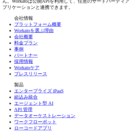
ん。Workatoは公開APIを利用して、任意のサードパーティア
プリケーションと連携できます。
会社情報
プラットフォーム概要
Workatoを選ぶ理由
会社概要
料金プラン
事例
パートナー
採用情報
Workatoケア
プレスリリース
製品
エンタープライズ iPaaS
組込み統合
エージェント型 AI
API 管理
データオーケストレーション
ワークフローボット
ローコードアプリ