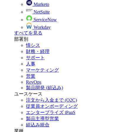
Marketo
NetSuite
ServiceNow
Workday
すべてを見る
部署別
情シス
財務・経理
サポート
人事
マーケティング
営業
RevOps
製品開発 (組込み)
ユースケース
注文から入金まで (O2C)
従業員オンボーディング
エンタープライズ iPaaS
製品主導型営業
組込み統合
業種