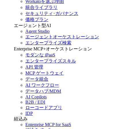
Workatoを選ぶ理由
統合ライブラリ
セキュリティ･ガバナンス
価格プラン
エージェント型AI
Agent Studio
エージェントオーケストレーション
エンタープライズ検索
Enterprise MCP+オーケストレーション
モダンな iPaaS
エンタープライズスキル
API 管理
MCP ゲートウェイ
データ統合
AI ワークフロー
データハブ/MDM
AI Copilots
B2B / EDI
ローコードアプリ
IDP
組込み
Enterprise MCP for SaaS