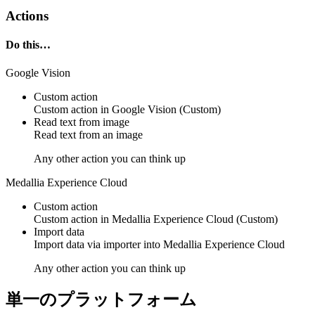
Actions
Do this…
Google Vision
Custom action
Custom action
in
Google Vision
(Custom)
Read text from image
Read
text
from an
image
Any other action you can think up
Medallia Experience Cloud
Custom action
Custom action
in
Medallia Experience Cloud
(Custom)
Import data
Import data via
importer into
Medallia Experience Cloud
Any other action you can think up
単一のプラットフォーム