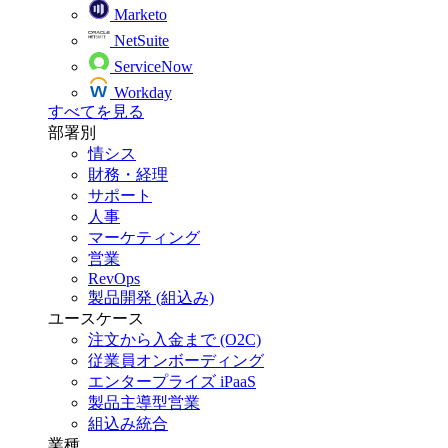
Marketo
NetSuite
ServiceNow
Workday
すべてを見る
部署別
情シス
財務・経理
サポート
人事
マーケティング
営業
RevOps
製品開発 (組込み)
ユースケース
注文から入金まで (O2C)
従業員オンボーディング
エンタープライズ iPaaS
製品主導型営業
組込み統合
業種