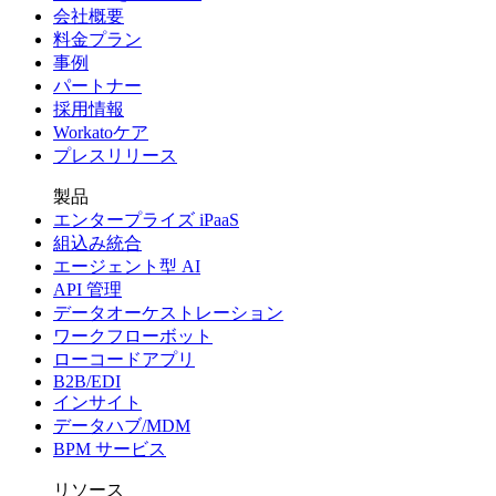
会社概要
料金プラン
事例
パートナー
採用情報
Workatoケア
プレスリリース
製品
エンタープライズ iPaaS
組込み統合
エージェント型 AI
API 管理
データオーケストレーション
ワークフローボット
ローコードアプリ
B2B/EDI
インサイト
データハブ/MDM
BPM サービス
リソース