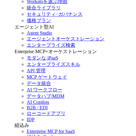
Workatoを選ぶ理由
統合ライブラリ
セキュリティ･ガバナンス
価格プラン
エージェント型AI
Agent Studio
エージェントオーケストレーション
エンタープライズ検索
Enterprise MCP+オーケストレーション
モダンな iPaaS
エンタープライズスキル
API 管理
MCP ゲートウェイ
データ統合
AI ワークフロー
データハブ/MDM
AI Copilots
B2B / EDI
ローコードアプリ
IDP
組込み
Enterprise MCP for SaaS