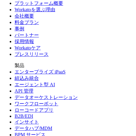
プラットフォーム概要
Workatoを選ぶ理由
会社概要
料金プラン
事例
パートナー
採用情報
Workatoケア
プレスリリース
製品
エンタープライズ iPaaS
組込み統合
エージェント型 AI
API 管理
データオーケストレーション
ワークフローボット
ローコードアプリ
B2B/EDI
インサイト
データハブ/MDM
BPM サービス