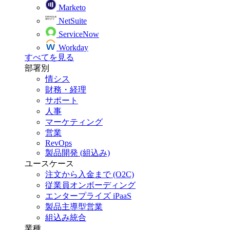
Marketo
NetSuite
ServiceNow
Workday
すべてを見る
部署別
情シス
財務・経理
サポート
人事
マーケティング
営業
RevOps
製品開発 (組込み)
ユースケース
注文から入金まで (O2C)
従業員オンボーディング
エンタープライズ iPaaS
製品主導型営業
組込み統合
業種