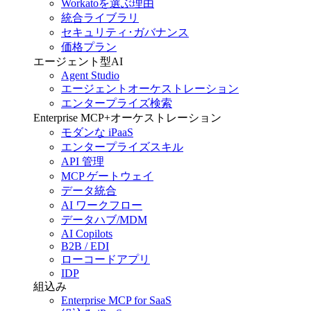
Workatoを選ぶ理由
統合ライブラリ
セキュリティ･ガバナンス
価格プラン
エージェント型AI
Agent Studio
エージェントオーケストレーション
エンタープライズ検索
Enterprise MCP+オーケストレーション
モダンな iPaaS
エンタープライズスキル
API 管理
MCP ゲートウェイ
データ統合
AI ワークフロー
データハブ/MDM
AI Copilots
B2B / EDI
ローコードアプリ
IDP
組込み
Enterprise MCP for SaaS