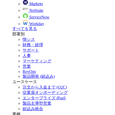
Marketo
NetSuite
ServiceNow
Workday
すべてを見る
部署別
情シス
財務・経理
サポート
人事
マーケティング
営業
RevOps
製品開発 (組込み)
ユースケース
注文から入金まで (O2C)
従業員オンボーディング
エンタープライズ iPaaS
製品主導型営業
組込み統合
業種