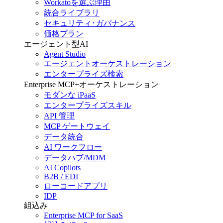
Workatoを選ぶ理由
統合ライブラリ
セキュリティ･ガバナンス
価格プラン
エージェント型AI
Agent Studio
エージェントオーケストレーション
エンタープライズ検索
Enterprise MCP+オーケストレーション
モダンな iPaaS
エンタープライズスキル
API 管理
MCP ゲートウェイ
データ統合
AI ワークフロー
データハブ/MDM
AI Copilots
B2B / EDI
ローコードアプリ
IDP
組込み
Enterprise MCP for SaaS