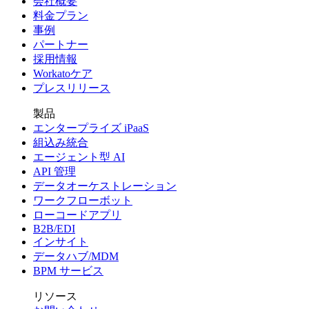
会社概要
料金プラン
事例
パートナー
採用情報
Workatoケア
プレスリリース
製品
エンタープライズ iPaaS
組込み統合
エージェント型 AI
API 管理
データオーケストレーション
ワークフローボット
ローコードアプリ
B2B/EDI
インサイト
データハブ/MDM
BPM サービス
リソース