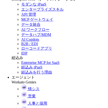
モダンな iPaaS
エンタープライズスキル
API 管理
MCP ゲートウェイ
データ統合
AI ワークフロー
データハブ/MDM
AI Copilots
B2B / EDI
ローコードアプリ
IDP
組込み
Enterprise MCP for SaaS
組込み iPaaS
組込みを行う理由
エージェント
Workato Genies
情シス
営業
人事と採用