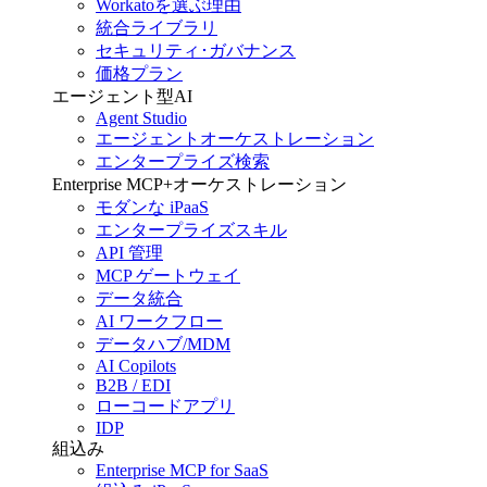
Workatoを選ぶ理由
統合ライブラリ
セキュリティ･ガバナンス
価格プラン
エージェント型AI
Agent Studio
エージェントオーケストレーション
エンタープライズ検索
Enterprise MCP+オーケストレーション
モダンな iPaaS
エンタープライズスキル
API 管理
MCP ゲートウェイ
データ統合
AI ワークフロー
データハブ/MDM
AI Copilots
B2B / EDI
ローコードアプリ
IDP
組込み
Enterprise MCP for SaaS