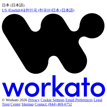
日本 (日本語)
US (English)
대한민국 (한국어)
日本 (日本語)
© Workato 2026
Privacy
Cookie Settings
Email Preferences
Legal
Trust Center
Sitemap
Contact: (844) 469-6752