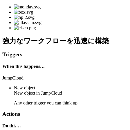
強力なワークフローを迅速に構築
Triggers
When this happens…
JumpCloud
New object
New
object
in
JumpCloud
Any other trigger you can think up
Actions
Do this…