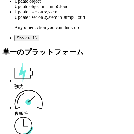
Update object
Update
object
in
JumpCloud
Update user on system
Update
user
on
system
in
JumpCloud
Any other action you can think up
Show all 16
単一のプラットフォーム
強力
俊敏性