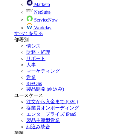
Marketo
NetSuite
ServiceNow
Workday
すべてを見る
部署別
情シス
財務・経理
サポート
人事
マーケティング
営業
RevOps
製品開発 (組込み)
ユースケース
注文から入金まで (O2C)
従業員オンボーディング
エンタープライズ iPaaS
製品主導型営業
組込み統合
業種