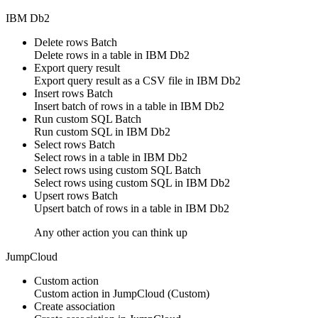
IBM Db2
Delete rows
Batch
Delete
rows
in a table in
IBM Db2
Export query result
Export query result as a CSV file in
IBM Db2
Insert rows
Batch
Insert
batch of rows
in a table in
IBM Db2
Run custom SQL
Batch
Run
custom SQL
in
IBM Db2
Select rows
Batch
Select
rows
in a table in
IBM Db2
Select rows using custom SQL
Batch
Select
rows
using
custom SQL
in
IBM Db2
Upsert rows
Batch
Upsert
batch of rows
in a table in
IBM Db2
Any other action you can think up
JumpCloud
Custom action
Custom action
in
JumpCloud
(Custom)
Create association