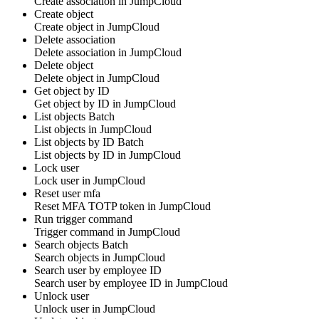
Create
association
in
JumpCloud
Create object
Create
object
in
JumpCloud
Delete association
Delete
association
in
JumpCloud
Delete object
Delete
object
in
JumpCloud
Get object by ID
Get
object
by
ID
in
JumpCloud
List objects
Batch
List
objects
in
JumpCloud
List objects by ID
Batch
List
objects
by
ID
in
JumpCloud
Lock user
Lock
user
in
JumpCloud
Reset user mfa
Reset
MFA TOTP token
in
JumpCloud
Run trigger command
Trigger
command
in
JumpCloud
Search objects
Batch
Search
objects
in
JumpCloud
Search user by employee ID
Search
user
by
employee ID
in
JumpCloud
Unlock user
Unlock
user
in
JumpCloud