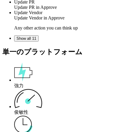
Update PR
Update PR in
Approve
Update Vendor
Update Vendor in
Approve
Any other action you can think up
Show all 11
単一のプラットフォーム
強力
俊敏性