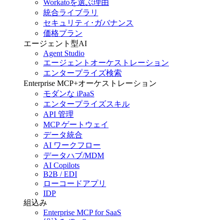
Workatoを選ぶ理由
統合ライブラリ
セキュリティ･ガバナンス
価格プラン
エージェント型AI
Agent Studio
エージェントオーケストレーション
エンタープライズ検索
Enterprise MCP+オーケストレーション
モダンな iPaaS
エンタープライズスキル
API 管理
MCP ゲートウェイ
データ統合
AI ワークフロー
データハブ/MDM
AI Copilots
B2B / EDI
ローコードアプリ
IDP
組込み
Enterprise MCP for SaaS