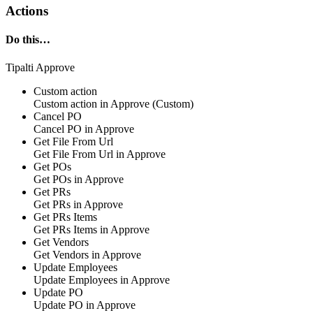
Actions
Do this…
Tipalti Approve
Custom action
Custom action
in
Approve
(Custom)
Cancel PO
Cancel PO in
Approve
Get File From Url
Get File From Url in
Approve
Get POs
Get POs in
Approve
Get PRs
Get PRs in
Approve
Get PRs Items
Get PRs Items in
Approve
Get Vendors
Get Vendors in
Approve
Update Employees
Update Employees in
Approve
Update PO
Update PO in
Approve