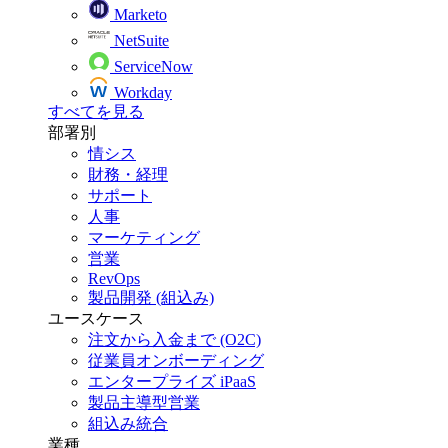
Marketo
NetSuite
ServiceNow
Workday
すべてを見る
部署別
情シス
財務・経理
サポート
人事
マーケティング
営業
RevOps
製品開発 (組込み)
ユースケース
注文から入金まで (O2C)
従業員オンボーディング
エンタープライズ iPaaS
製品主導型営業
組込み統合
業種