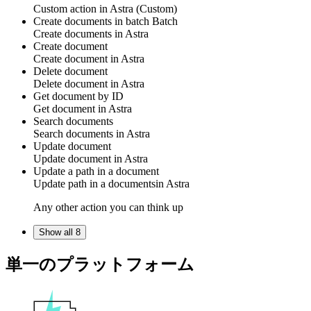
Custom action
in
Astra
(Custom)
Create documents in batch
Batch
Create
documents
in
Astra
Create document
Create
document
in
Astra
Delete document
Delete
document
in
Astra
Get document by ID
Get
document
in
Astra
Search documents
Search
documents
in
Astra
Update document
Update
document
in
Astra
Update a path in a document
Update
path in a documents
in
Astra
Any other action you can think up
Show all 8
単一のプラットフォーム