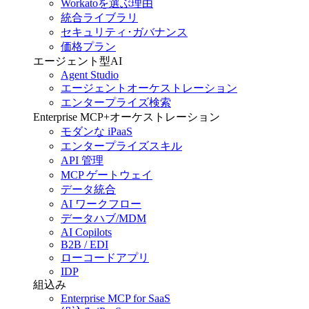
Workatoを選ぶ理由
統合ライブラリ
セキュリティ･ガバナンス
価格プラン
エージェント型AI
Agent Studio
エージェントオーケストレーション
エンタープライズ検索
Enterprise MCP+オーケストレーション
モダンな iPaaS
エンタープライズスキル
API 管理
MCP ゲートウェイ
データ統合
AI ワークフロー
データハブ/MDM
AI Copilots
B2B / EDI
ローコードアプリ
IDP
組込み
Enterprise MCP for SaaS