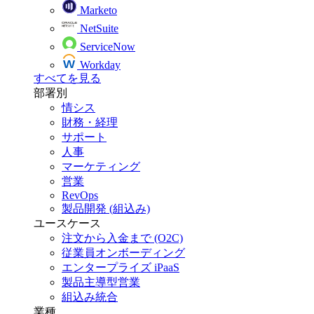
Marketo
NetSuite
ServiceNow
Workday
すべてを見る
部署別
情シス
財務・経理
サポート
人事
マーケティング
営業
RevOps
製品開発 (組込み)
ユースケース
注文から入金まで (O2C)
従業員オンボーディング
エンタープライズ iPaaS
製品主導型営業
組込み統合
業種