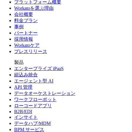
プラットフォーム概要
Workatoを選ぶ理由
会社概要
料金プラン
事例
パートナー
採用情報
Workatoケア
プレスリリース
製品
エンタープライズ iPaaS
組込み統合
エージェント型 AI
API 管理
データオーケストレーション
ワークフローボット
ローコードアプリ
B2B/EDI
インサイト
データハブ/MDM
BPM サービス