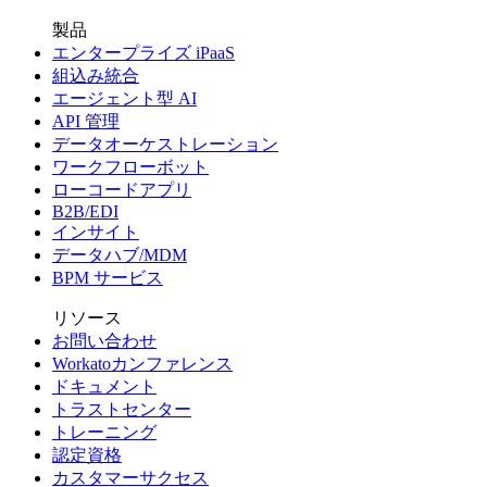
製品
エンタープライズ iPaaS
組込み統合
エージェント型 AI
API 管理
データオーケストレーション
ワークフローボット
ローコードアプリ
B2B/EDI
インサイト
データハブ/MDM
BPM サービス
リソース
お問い合わせ
Workatoカンファレンス
ドキュメント
トラストセンター
トレーニング
認定資格
カスタマーサクセス