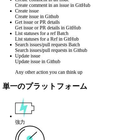
Create
comment
in an issue in
GitHub
Create issue
Create
issue
in
Github
Get issue or PR details
Get
issue or PR details
in
GitHub
List statuses for a ref
Batch
List
statuses
for a Ref in
GitHub
Search issues/pull requests
Batch
Search
issues/pull requests
in
Github
Update issue
Update
issue
in
Github
Any other action you can think up
単一のプラットフォーム
強力