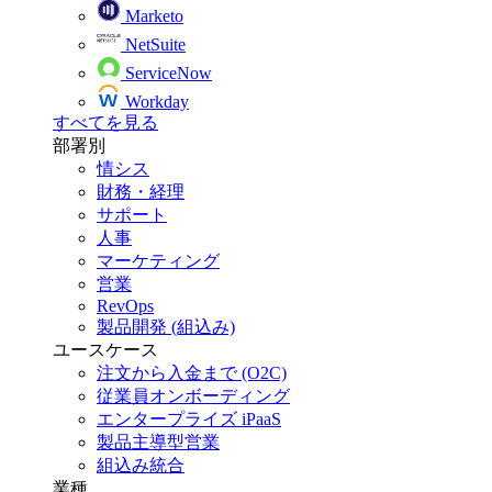
Marketo
NetSuite
ServiceNow
Workday
すべてを見る
部署別
情シス
財務・経理
サポート
人事
マーケティング
営業
RevOps
製品開発 (組込み)
ユースケース
注文から入金まで (O2C)
従業員オンボーディング
エンタープライズ iPaaS
製品主導型営業
組込み統合
業種