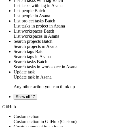
List all tasks with tag
Batch
List
tasks with tag
in
Asana
List people
Batch
List
people
in
Asana
List project tasks
Batch
List
tasks in project
in
Asana
List workspaces
Batch
List
workspaces
in
Asana
Search projects
Batch
Search
projects
in
Asana
Search tags
Batch
Search
tags
in
Asana
Search tasks
Batch
Search
tasks in workspace
in
Asana
Update task
Update
task
in
Asana
Any other action you can think up
Show all 17
GitHub
Custom action
Custom action
in
GitHub
(Custom)
Create comment in an issue