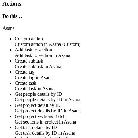
Actions
Do this…
Asana
Custom action
Custom action
in
Asana
(Custom)
Add task to section
Add
task to section
in
Asana
Create subtask
Create
subtask
in
Asana
Create tag
Create
tag
in
Asana
Create task
Create
task
in
Asana
Get people details by ID
Get
people details by ID
in
Asana
Get project detail by ID
Get
project details by ID
in
Asana
Get project sections
Batch
Get
sections in project
in
Asana
Get task details by ID
Get
task details by ID
in
Asana