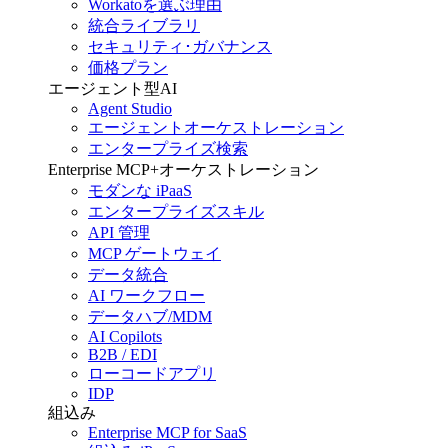
Workatoを選ぶ理由
統合ライブラリ
セキュリティ･ガバナンス
価格プラン
エージェント型AI
Agent Studio
エージェントオーケストレーション
エンタープライズ検索
Enterprise MCP+オーケストレーション
モダンな iPaaS
エンタープライズスキル
API 管理
MCP ゲートウェイ
データ統合
AI ワークフロー
データハブ/MDM
AI Copilots
B2B / EDI
ローコードアプリ
IDP
組込み
Enterprise MCP for SaaS