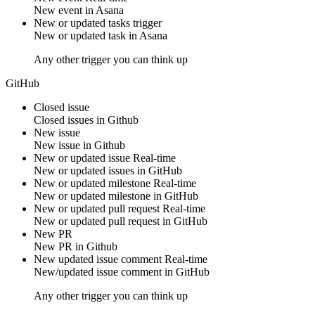
New
event
in
Asana
New or updated tasks trigger
New or updated
task
in
Asana
Any other trigger you can think up
GitHub
Closed issue
Closed
issues
in
Github
New issue
New
issue
in
Github
New or updated issue
Real-time
New or updated
issues
in
GitHub
New or updated milestone
Real-time
New or updated
milestone
in
GitHub
New or updated pull request
Real-time
New or updated
pull request
in
GitHub
New PR
New
PR
in
Github
New updated issue comment
Real-time
New/updated
issue comment
in
GitHub
Any other trigger you can think up