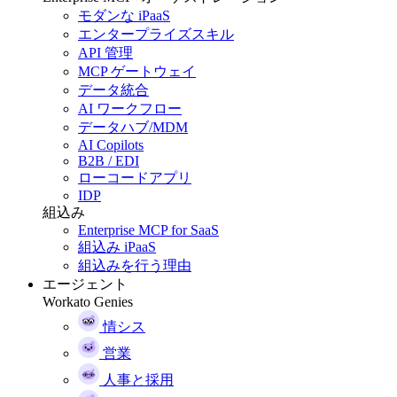
モダンな iPaaS
エンタープライズスキル
API 管理
MCP ゲートウェイ
データ統合
AI ワークフロー
データハブ/MDM
AI Copilots
B2B / EDI
ローコードアプリ
IDP
組込み
Enterprise MCP for SaaS
組込み iPaaS
組込みを行う理由
エージェント
Workato Genies
情シス
営業
人事と採用