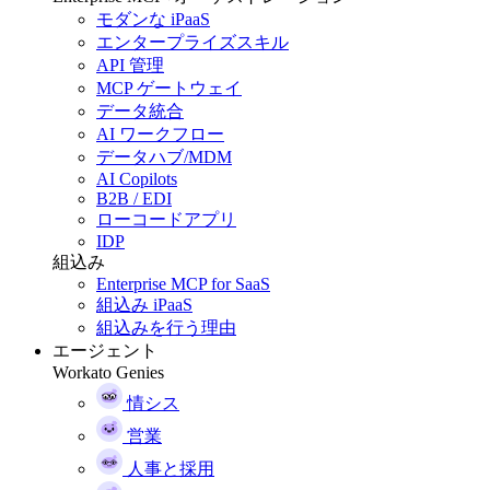
モダンな iPaaS
エンタープライズスキル
API 管理
MCP ゲートウェイ
データ統合
AI ワークフロー
データハブ/MDM
AI Copilots
B2B / EDI
ローコードアプリ
IDP
組込み
Enterprise MCP for SaaS
組込み iPaaS
組込みを行う理由
エージェント
Workato Genies
情シス
営業
人事と採用