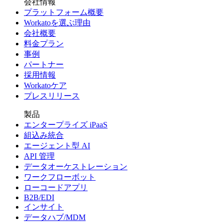
会社情報
プラットフォーム概要
Workatoを選ぶ理由
会社概要
料金プラン
事例
パートナー
採用情報
Workatoケア
プレスリリース
製品
エンタープライズ iPaaS
組込み統合
エージェント型 AI
API 管理
データオーケストレーション
ワークフローボット
ローコードアプリ
B2B/EDI
インサイト
データハブ/MDM