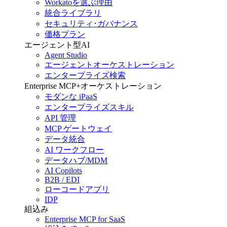
Workatoを選ぶ理由
統合ライブラリ
セキュリティ･ガバナンス
価格プラン
エージェント型AI
Agent Studio
エージェントオーケストレーション
エンタープライズ検索
Enterprise MCP+オーケストレーション
モダンな iPaaS
エンタープライズスキル
API 管理
MCP ゲートウェイ
データ統合
AI ワークフロー
データハブ/MDM
AI Copilots
B2B / EDI
ローコードアプリ
IDP
組込み
Enterprise MCP for SaaS