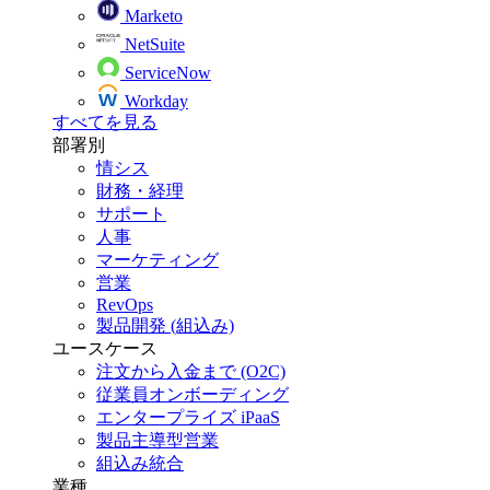
Marketo
NetSuite
ServiceNow
Workday
すべてを見る
部署別
情シス
財務・経理
サポート
人事
マーケティング
営業
RevOps
製品開発 (組込み)
ユースケース
注文から入金まで (O2C)
従業員オンボーディング
エンタープライズ iPaaS
製品主導型営業
組込み統合
業種