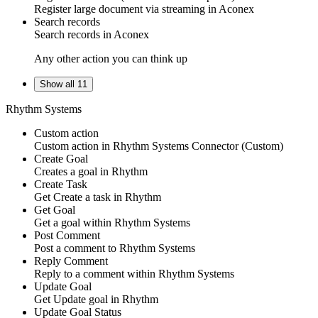
Register
large document via streaming
in
Aconex
Search records
Search
records
in
Aconex
Any other action you can think up
Show all 11
Rhythm Systems
Custom action
Custom action
in
Rhythm Systems Connector
(Custom)
Create Goal
Creates a
goal
in
Rhythm
Create Task
Get
Create a task
in
Rhythm
Get Goal
Get a
goal
within
Rhythm Systems
Post Comment
Post
a comment
to
Rhythm Systems
Reply Comment
Reply
to a comment
within
Rhythm Systems
Update Goal
Get
Update goal
in
Rhythm
Update Goal Status