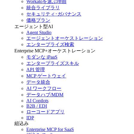
Workatoを選ぶ理由
統合ライブラリ
セキュリティ･ガバナンス
価格プラン
エージェント型AI
Agent Studio
エージェントオーケストレーション
エンタープライズ検索
Enterprise MCP+オーケストレーション
モダンな iPaaS
エンタープライズスキル
API 管理
MCP ゲートウェイ
データ統合
AI ワークフロー
データハブ/MDM
AI Copilots
B2B / EDI
ローコードアプリ
IDP
組込み
Enterprise MCP for SaaS