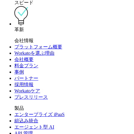
スピード
革新
会社情報
プラットフォーム概要
Workatoを選ぶ理由
会社概要
料金プラン
事例
パートナー
採用情報
Workatoケア
プレスリリース
製品
エンタープライズ iPaaS
組込み統合
エージェント型 AI
API 管理