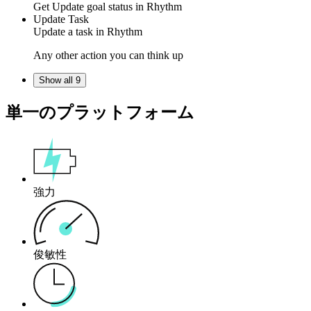
Get
Update goal status
in
Rhythm
Update Task
Update
a task
in
Rhythm
Any other action you can think up
Show all 9
単一のプラットフォーム
強力
俊敏性