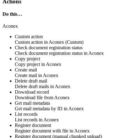
Actions
Do this…
Aconex
Custom action
Custom action
in
Aconex
(Custom)
Check document registration status
Check
document registration status
in
Aconex
Copy project
Copy
project
in
Aconex
Create mail
Create
mail
in
Aconex
Delete draft mail
Delete
draft mails
in
Aconex
Download record
Download
file
from
Aconex
Get mail metadata
Get
mail metadata
by ID in
Aconex
List records
List
records
in
Aconex
Register document
Register
document with file
in
Aconex
Register document (manual chunked upload)