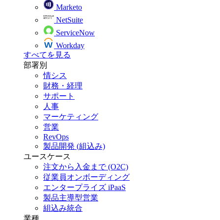
Marketo
NetSuite
ServiceNow
Workday
すべてを見る
部署別
情シス
財務・経理
サポート
人事
マーケティング
営業
RevOps
製品開発 (組込み)
ユースケース
注文から入金まで (O2C)
従業員オンボーディング
エンタープライズ iPaaS
製品主導型営業
組込み統合
業種