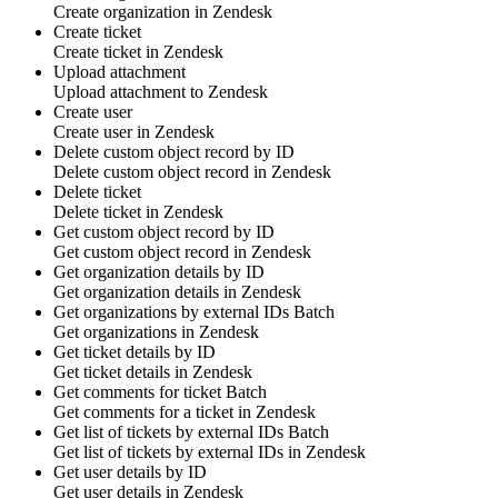
Create
organization
in
Zendesk
Create ticket
Create
ticket
in
Zendesk
Upload attachment
Upload
attachment
to
Zendesk
Create user
Create
user
in
Zendesk
Delete custom object record by ID
Delete
custom object
record in
Zendesk
Delete ticket
Delete
ticket
in
Zendesk
Get custom object record by ID
Get
custom object
record in
Zendesk
Get organization details by ID
Get
organization
details in
Zendesk
Get organizations by external IDs
Batch
Get
organizations
in
Zendesk
Get ticket details by ID
Get
ticket
details in
Zendesk
Get comments for ticket
Batch
Get
comments
for a ticket in
Zendesk
Get list of tickets by external IDs
Batch
Get list of
tickets
by external IDs in
Zendesk
Get user details by ID
Get
user
details in
Zendesk