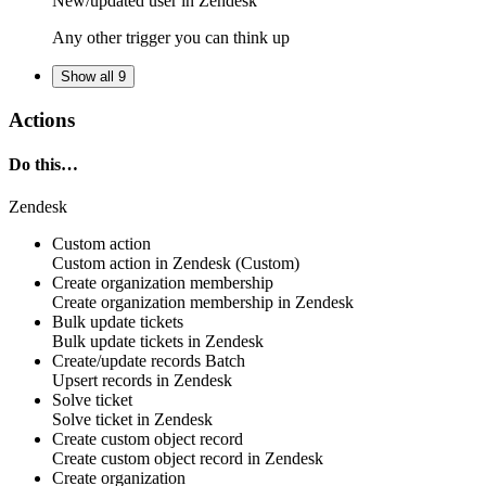
New/updated
user
in
Zendesk
Any other trigger you can think up
Show all 9
Actions
Do this…
Zendesk
Custom action
Custom action
in
Zendesk
(Custom)
Create organization membership
Create
organization membership
in
Zendesk
Bulk update tickets
Bulk update
tickets
in
Zendesk
Create/update records
Batch
Upsert
records
in
Zendesk
Solve ticket
Solve
ticket
in
Zendesk
Create custom object record
Create
custom object
record in
Zendesk
Create organization