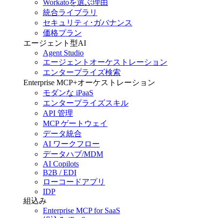
Workatoを選ぶ理由
統合ライブラリ
セキュリティ･ガバナンス
価格プラン
エージェント型AI
Agent Studio
エージェントオーケストレーション
エンタープライズ検索
Enterprise MCP+オーケストレーション
モダンな iPaaS
エンタープライズスキル
API 管理
MCP ゲートウェイ
データ統合
AI ワークフロー
データハブ/MDM
AI Copilots
B2B / EDI
ローコードアプリ
IDP
組込み
Enterprise MCP for SaaS