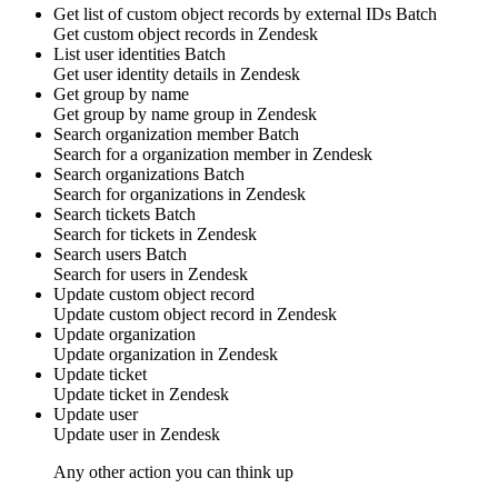
Get list of custom object records by external IDs
Batch
Get
custom object
records in
Zendesk
List user identities
Batch
Get
user identity
details in
Zendesk
Get group by name
Get group by name
group
in
Zendesk
Search organization member
Batch
Search for a
organization member
in
Zendesk
Search organizations
Batch
Search for
organizations
in
Zendesk
Search tickets
Batch
Search for
tickets
in
Zendesk
Search users
Batch
Search for
users
in
Zendesk
Update custom object record
Update
custom object
record in
Zendesk
Update organization
Update
organization
in
Zendesk
Update ticket
Update
ticket
in
Zendesk
Update user
Update
user
in
Zendesk
Any other action you can think up