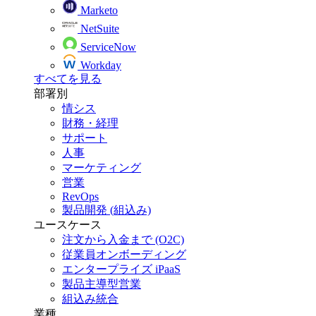
Marketo
NetSuite
ServiceNow
Workday
すべてを見る
部署別
情シス
財務・経理
サポート
人事
マーケティング
営業
RevOps
製品開発 (組込み)
ユースケース
注文から入金まで (O2C)
従業員オンボーディング
エンタープライズ iPaaS
製品主導型営業
組込み統合
業種