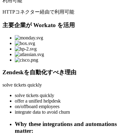
利用可能
HTTPコネクター経由で利用可能
主要企業が Workato を活用
Zendeskを自動化すべき理由
solve tickets quickly
solve tickets quickly
offer a unified helpdesk
on/offboard employees
integrate data to avoid churn
Why these integrations and automations
matter: