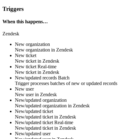
Triggers
When this happens…
Zendesk
New organization
New
organization
in
Zendesk
New ticket
New
ticket
in
Zendesk
New ticket
Real-time
New
ticket
in
Zendesk
New/updated records
Batch
Trigger processes batches of new or updated records
New user
New
user
in
Zendesk
New/updated organization
New/updated
organization
in
Zendesk
New/updated ticket
New/updated
ticket
in
Zendesk
New/updated ticket
Real-time
New/updated
ticket
in
Zendesk
New/updated user