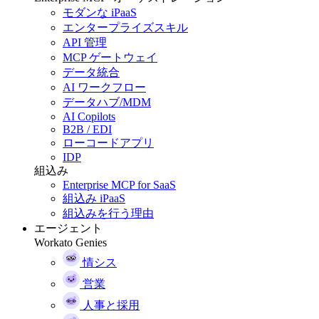
モダンな iPaaS
エンタープライズスキル
API 管理
MCP ゲートウェイ
データ統合
AI ワークフロー
データハブ/MDM
AI Copilots
B2B / EDI
ローコードアプリ
IDP
組込み
Enterprise MCP for SaaS
組込み iPaaS
組込みを行う理由
エージェント
Workato Genies
情シス
営業
人事と採用