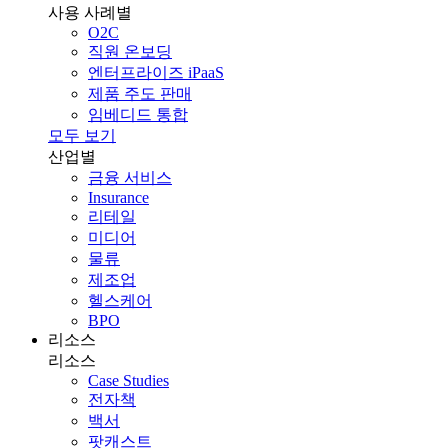
사용 사례별
O2C
직원 온보딩
엔터프라이즈 iPaaS
제품 주도 판매
임베디드 통합
모두 보기
산업별
금융 서비스
Insurance
리테일
미디어
물류
제조업
헬스케어
BPO
리소스
리소스
Case Studies
전자책
백서
팟캐스트