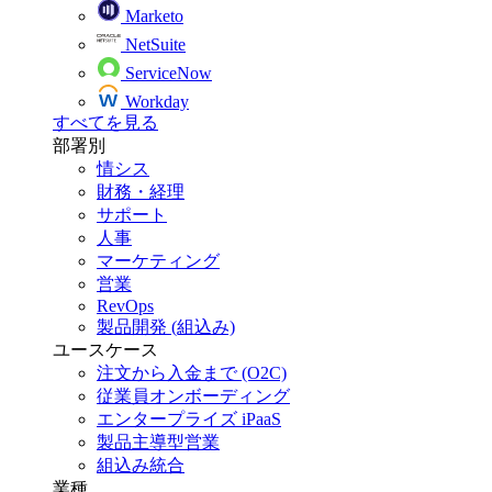
Marketo
NetSuite
ServiceNow
Workday
すべてを見る
部署別
情シス
財務・経理
サポート
人事
マーケティング
営業
RevOps
製品開発 (組込み)
ユースケース
注文から入金まで (O2C)
従業員オンボーディング
エンタープライズ iPaaS
製品主導型営業
組込み統合
業種