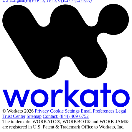
US (English)
대한민국 (한국어)
日本 (日本語)
© Workato 2026
Privacy
Cookie Settings
Email Preferences
Legal
Trust Center
Sitemap
Contact: (844) 469-6752
The trademarks WORKATO®, WORKBOT® and WORK JAM®
are registered in U.S. Patent & Trademark Office to Workato, Inc.