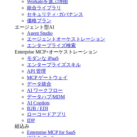
Workatoを選ぶ理由
統合ライブラリ
セキュリティ･ガバナンス
価格プラン
エージェント型AI
Agent Studio
エージェントオーケストレーション
エンタープライズ検索
Enterprise MCP+オーケストレーション
モダンな iPaaS
エンタープライズスキル
API 管理
MCP ゲートウェイ
データ統合
AI ワークフロー
データハブ/MDM
AI Copilots
B2B / EDI
ローコードアプリ
IDP
組込み
Enterprise MCP for SaaS