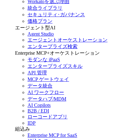
Workatoを選ぶ理由
統合ライブラリ
セキュリティ･ガバナンス
価格プラン
エージェント型AI
Agent Studio
エージェントオーケストレーション
エンタープライズ検索
Enterprise MCP+オーケストレーション
モダンな iPaaS
エンタープライズスキル
API 管理
MCP ゲートウェイ
データ統合
AI ワークフロー
データハブ/MDM
AI Copilots
B2B / EDI
ローコードアプリ
IDP
組込み
Enterprise MCP for SaaS