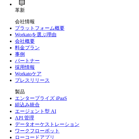
革新
会社情報
プラットフォーム概要
Workatoを選ぶ理由
会社概要
料金プラン
事例
パートナー
採用情報
Workatoケア
プレスリリース
製品
エンタープライズ iPaaS
組込み統合
エージェント型 AI
API 管理
データオーケストレーション
ワークフローボット
ローコードアプリ