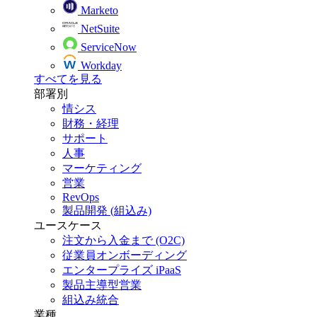
Marketo
NetSuite
ServiceNow
Workday
すべてを見る
部署別
情シス
財務・経理
サポート
人事
マーケティング
営業
RevOps
製品開発 (組込み)
ユースケース
注文から入金まで (O2C)
従業員オンボーディング
エンタープライズ iPaaS
製品主導型営業
組込み統合
業種