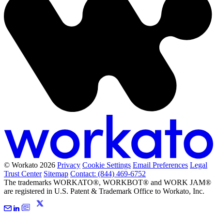
© Workato 2026
Privacy
Cookie Settings
Email Preferences
Legal
Trust Center
Sitemap
Contact: (844) 469-6752
The trademarks WORKATO®, WORKBOT® and WORK JAM®
are registered in U.S. Patent & Trademark Office to Workato, Inc.