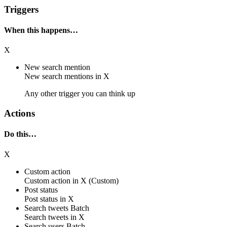
Triggers
When this happens…
X
New search mention
New
search mentions
in
X
Any other trigger you can think up
Actions
Do this…
X
Custom action
Custom action
in
X
(Custom)
Post status
Post
status
in
X
Search tweets
Batch
Search
tweets
in
X
Search users
Batch