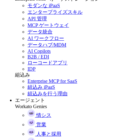
モダンな iPaaS
エンタープライズスキル
API 管理
MCP ゲートウェイ
データ統合
AI ワークフロー
データハブ/MDM
AI Copilots
B2B / EDI
ローコードアプリ
IDP
組込み
Enterprise MCP for SaaS
組込み iPaaS
組込みを行う理由
エージェント
Workato Genies
情シス
営業
人事と採用