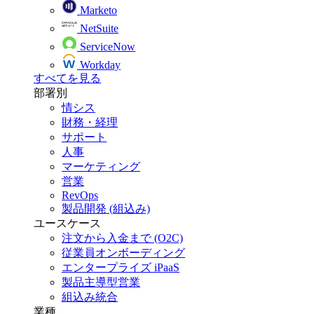
Marketo
NetSuite
ServiceNow
Workday
すべてを見る
部署別
情シス
財務・経理
サポート
人事
マーケティング
営業
RevOps
製品開発 (組込み)
ユースケース
注文から入金まで (O2C)
従業員オンボーディング
エンタープライズ iPaaS
製品主導型営業
組込み統合
業種