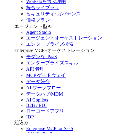
Workatoを選ぶ理由
統合ライブラリ
セキュリティ･ガバナンス
価格プラン
エージェント型AI
Agent Studio
エージェントオーケストレーション
エンタープライズ検索
Enterprise MCP+オーケストレーション
モダンな iPaaS
エンタープライズスキル
API 管理
MCP ゲートウェイ
データ統合
AI ワークフロー
データハブ/MDM
AI Copilots
B2B / EDI
ローコードアプリ
IDP
組込み
Enterprise MCP for SaaS