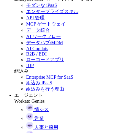
モダンな iPaaS
エンタープライズスキル
API 管理
MCP ゲートウェイ
データ統合
AI ワークフロー
データハブ/MDM
AI Copilots
B2B / EDI
ローコードアプリ
IDP
組込み
Enterprise MCP for SaaS
組込み iPaaS
組込みを行う理由
エージェント
Workato Genies
情シス
営業
人事と採用