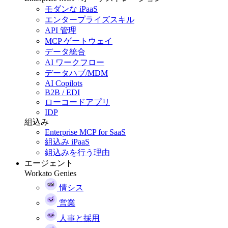
モダンな iPaaS
エンタープライズスキル
API 管理
MCP ゲートウェイ
データ統合
AI ワークフロー
データハブ/MDM
AI Copilots
B2B / EDI
ローコードアプリ
IDP
組込み
Enterprise MCP for SaaS
組込み iPaaS
組込みを行う理由
エージェント
Workato Genies
情シス
営業
人事と採用