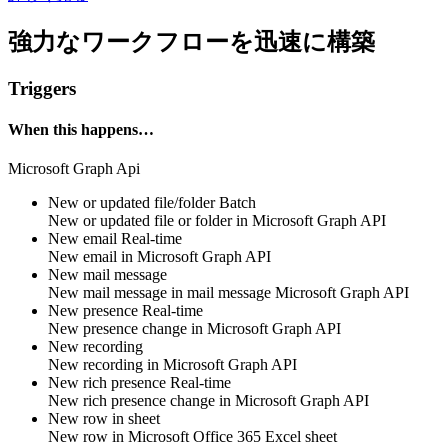
強力なワークフローを迅速に構築
Triggers
When this happens…
Microsoft Graph Api
New or updated file/folder
Batch
New or updated
file or folder
in
Microsoft Graph API
New email
Real-time
New
email
in
Microsoft Graph API
New mail message
New
mail message
in
mail message
Microsoft Graph API
New presence
Real-time
New
presence
change in
Microsoft Graph API
New recording
New
recording
in
Microsoft Graph API
New rich presence
Real-time
New
rich presence
change in
Microsoft Graph API
New row in sheet
New
row
in
Microsoft Office 365
Excel sheet