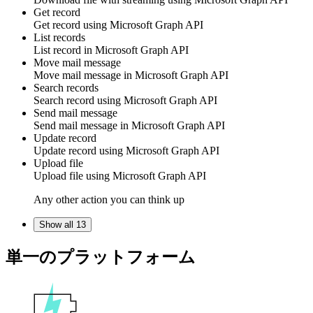
Get record
Get
record
using
Microsoft Graph API
List records
List
record
in
Microsoft Graph API
Move mail message
Move
mail message
in
Microsoft Graph API
Search records
Search
record
using
Microsoft Graph API
Send mail message
Send
mail message
in
Microsoft Graph API
Update record
Update
record
using
Microsoft Graph API
Upload file
Upload
file
using
Microsoft Graph API
Any other action you can think up
Show all 13
単一のプラットフォーム