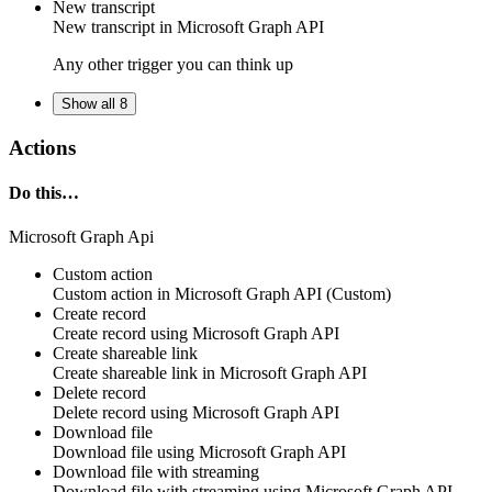
New transcript
New
transcript
in
Microsoft Graph API
Any other trigger you can think up
Show all 8
Actions
Do this…
Microsoft Graph Api
Custom action
Custom action
in
Microsoft Graph API
(Custom)
Create record
Create
record
using
Microsoft Graph API
Create shareable link
Create
shareable link in
Microsoft Graph API
Delete record
Delete
record
using
Microsoft Graph API
Download file
Download
file
using
Microsoft Graph API
Download file with streaming
Download
file
with streaming using
Microsoft Graph API