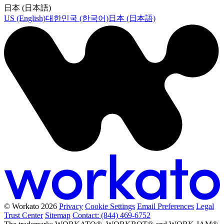
日本 (日本語)
US (English)
대한민국 (한국어)
日本 (日本語)
© Workato 2026
Privacy
Cookie Settings
Email Preferences
Legal
Trust Center
Sitemap
Contact: (844) 469-6752