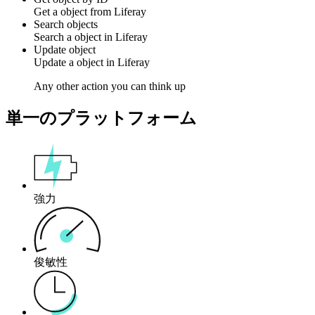
Get a
object
from
Liferay
Search objects
Search a
object
in
Liferay
Update object
Update a
object
in
Liferay
Any other action you can think up
単一のプラットフォーム
強力
俊敏性