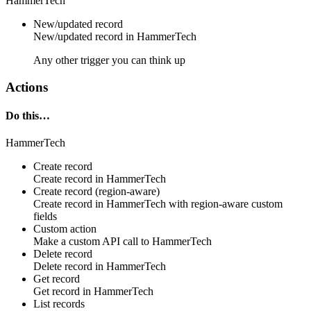
HammerTech
New/updated record
New/updated
record
in
HammerTech
Any other trigger you can think up
Actions
Do this…
HammerTech
Create record
Create
record
in
HammerTech
Create record (region-aware)
Create
record
in
HammerTech
with region-aware custom
fields
Custom action
Make a custom API call to
HammerTech
Delete record
Delete
record
in
HammerTech
Get record
Get
record
in
HammerTech
List records