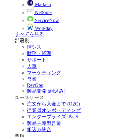
Marketo
NetSuite
ServiceNow
Workday
すべてを見る
部署別
情シス
財務・経理
サポート
人事
マーケティング
営業
RevOps
製品開発 (組込み)
ユースケース
注文から入金まで (O2C)
従業員オンボーディング
エンタープライズ iPaaS
製品主導型営業
組込み統合
業種