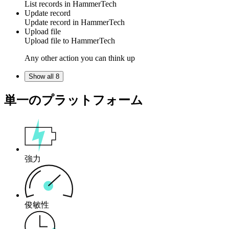
List
records
in
HammerTech
Update record
Update
record
in
HammerTech
Upload file
Upload
file
to
HammerTech
Any other action you can think up
Show all 8
単一のプラットフォーム
強力
俊敏性