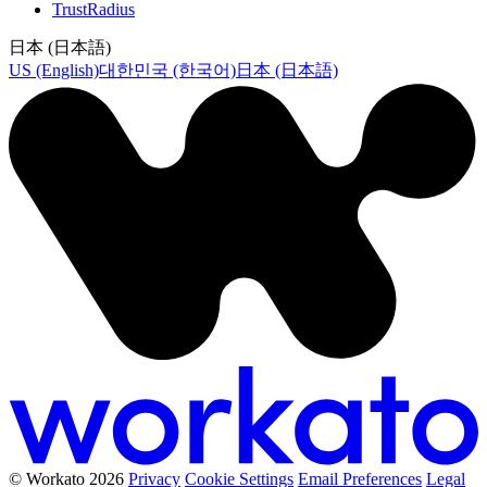
TrustRadius
日本 (日本語)
US (English)
대한민국 (한국어)
日本 (日本語)
© Workato 2026
Privacy
Cookie Settings
Email Preferences
Legal