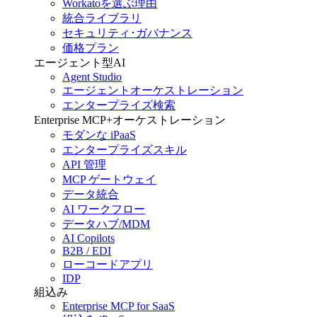
Workatoを選ぶ理由
統合ライブラリ
セキュリティ･ガバナンス
価格プラン
エージェント型AI
Agent Studio
エージェントオーケストレーション
エンタープライズ検索
Enterprise MCP+オーケストレーション
モダンな iPaaS
エンタープライズスキル
API 管理
MCP ゲートウェイ
データ統合
AI ワークフロー
データハブ/MDM
AI Copilots
B2B / EDI
ローコードアプリ
IDP
組込み
Enterprise MCP for SaaS