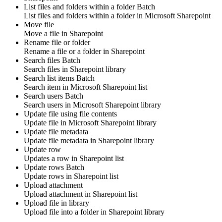
List files and folders within a folder
Batch
List
files and folders
within a folder in
Microsoft Sharepoint
Move file
Move a
file
in
Sharepoint
Rename file or folder
Rename a
file
or a
folder
in
Sharepoint
Search files
Batch
Search
files
in
Sharepoint
library
Search list items
Batch
Search
item
in
Microsoft Sharepoint
list
Search users
Batch
Search
users
in
Microsoft Sharepoint
library
Update file using file contents
Update
file
in
Microsoft Sharepoint
library
Update file metadata
Update
file metadata
in
Sharepoint
library
Update row
Updates a
row
in
Sharepoint list
Update rows
Batch
Update
rows
in
Sharepoint list
Upload attachment
Upload
attachment
in
Sharepoint list
Upload file in library
Upload
file
into a folder in
Sharepoint library