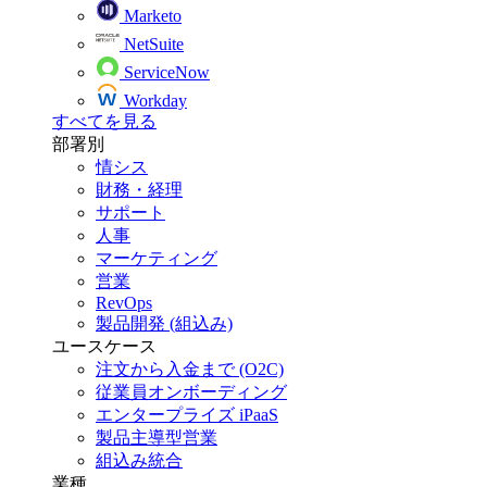
Marketo
NetSuite
ServiceNow
Workday
すべてを見る
部署別
情シス
財務・経理
サポート
人事
マーケティング
営業
RevOps
製品開発 (組込み)
ユースケース
注文から入金まで (O2C)
従業員オンボーディング
エンタープライズ iPaaS
製品主導型営業
組込み統合
業種