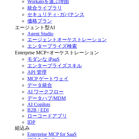
Workatoを選ぶ理由
統合ライブラリ
セキュリティ･ガバナンス
価格プラン
エージェント型AI
Agent Studio
エージェントオーケストレーション
エンタープライズ検索
Enterprise MCP+オーケストレーション
モダンな iPaaS
エンタープライズスキル
API 管理
MCP ゲートウェイ
データ統合
AI ワークフロー
データハブ/MDM
AI Copilots
B2B / EDI
ローコードアプリ
IDP
組込み
Enterprise MCP for SaaS