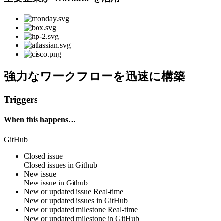
強力なワークフローを迅速に構築
Triggers
When this happens…
GitHub
Closed issue
Closed
issues
in
Github
New issue
New
issue
in
Github
New or updated issue
Real-time
New or updated
issues
in
GitHub
New or updated milestone
Real-time
New or updated
milestone
in
GitHub