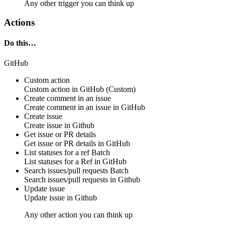
Any other trigger you can think up
Actions
Do this…
GitHub
Custom action
Custom action
in
GitHub
(Custom)
Create comment in an issue
Create
comment
in an issue in
GitHub
Create issue
Create
issue
in
Github
Get issue or PR details
Get
issue or PR details
in
GitHub
List statuses for a ref
Batch
List
statuses
for a Ref in
GitHub
Search issues/pull requests
Batch
Search
issues/pull requests
in
Github
Update issue
Update
issue
in
Github
Any other action you can think up