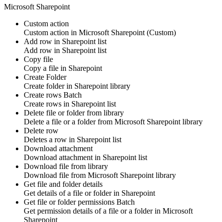
Microsoft Sharepoint
Custom action
Custom action
in
Microsoft Sharepoint
(Custom)
Add row in Sharepoint list
Add
row
in
Sharepoint list
Copy file
Copy a
file
in
Sharepoint
Create Folder
Create
folder
in
Sharepoint library
Create rows
Batch
Create
rows
in
Sharepoint list
Delete file or folder from library
Delete a
file
or a
folder
from
Microsoft Sharepoint
library
Delete row
Deletes a
row
in
Sharepoint list
Download attachment
Download
attachment
in
Sharepoint list
Download file from library
Download
file
from
Microsoft Sharepoint
library
Get file and folder details
Get details of a
file or folder
in
Sharepoint
Get file or folder permissions
Batch
Get permission details of a
file or a folder
in
Microsoft
Sharepoint