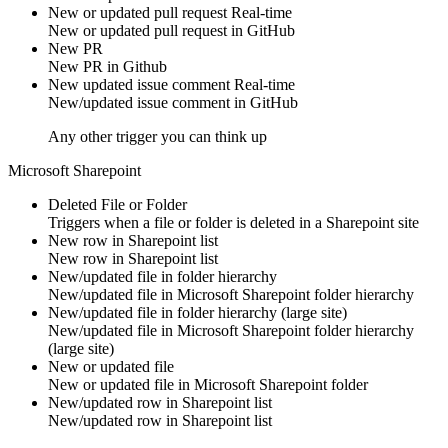
New or updated pull request
Real-time
New or updated
pull request
in
GitHub
New PR
New
PR
in
Github
New updated issue comment
Real-time
New/updated
issue comment
in
GitHub
Any other trigger you can think up
Microsoft Sharepoint
Deleted File or Folder
Triggers when a
file
or
folder
is deleted in a
Sharepoint
site
New row in Sharepoint list
New
row
in
Sharepoint list
New/updated file in folder hierarchy
New/updated
file
in
Microsoft Sharepoint
folder hierarchy
New/updated file in folder hierarchy (large site)
New/updated
file
in
Microsoft Sharepoint
folder hierarchy
(large site)
New or updated file
New or updated
file
in
Microsoft Sharepoint
folder
New/updated row in Sharepoint list
New/updated
row
in
Sharepoint list