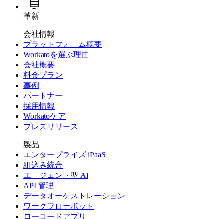
革新
会社情報
プラットフォーム概要
Workatoを選ぶ理由
会社概要
料金プラン
事例
パートナー
採用情報
Workatoケア
プレスリリース
製品
エンタープライズ iPaaS
組込み統合
エージェント型 AI
API 管理
データオーケストレーション
ワークフローボット
ローコードアプリ