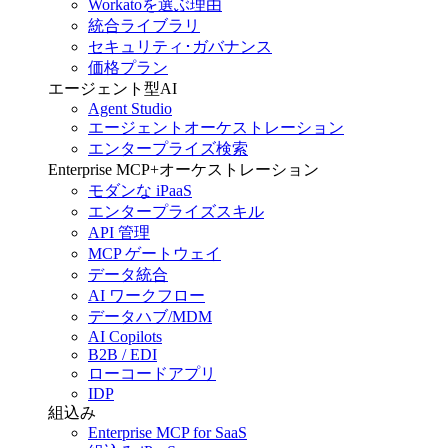
Workatoを選ぶ理由
統合ライブラリ
セキュリティ･ガバナンス
価格プラン
エージェント型AI
Agent Studio
エージェントオーケストレーション
エンタープライズ検索
Enterprise MCP+オーケストレーション
モダンな iPaaS
エンタープライズスキル
API 管理
MCP ゲートウェイ
データ統合
AI ワークフロー
データハブ/MDM
AI Copilots
B2B / EDI
ローコードアプリ
IDP
組込み
Enterprise MCP for SaaS