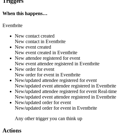
Triggers
When this happens…
Eventbrite
New contact created
New
contact
in
Eventbrite
New event created
New
event
created in
Eventbrite
New attendee registered for event
New
event attendee
registered in
Eventbrite
New order for event
New
order
for
event
in
Eventbrite
New/updated attendee registered for event
New/updated
event attendee
registered in
Eventbrite
New/updated attendee registered for event
Real-time
New/updated
event attendee
registered in
Eventbrite
New/updated order for event
New/updated
order
for
event
in
Eventbrite
Any other trigger you can think up
Actions