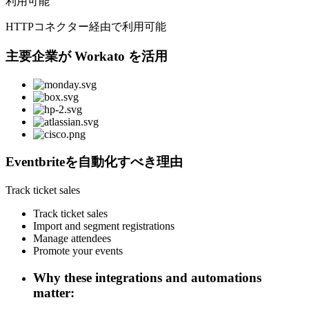
利用可能
HTTPコネクター経由で利用可能
主要企業が Workato を活用
Eventbriteを自動化すべき理由
Track ticket sales
Track ticket sales
Import and segment registrations
Manage attendees
Promote your events
Why these integrations and automations
matter: