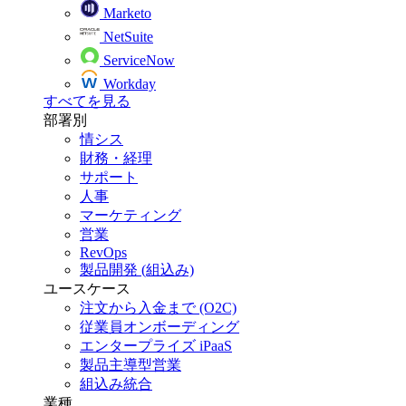
Marketo
NetSuite
ServiceNow
Workday
すべてを見る
部署別
情シス
財務・経理
サポート
人事
マーケティング
営業
RevOps
製品開発 (組込み)
ユースケース
注文から入金まで (O2C)
従業員オンボーディング
エンタープライズ iPaaS
製品主導型営業
組込み統合
業種