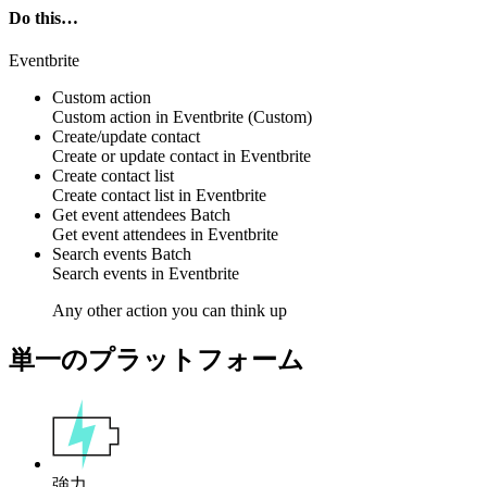
Do this…
Eventbrite
Custom action
Custom action
in
Eventbrite
(Custom)
Create/update contact
Create or update
contact
in
Eventbrite
Create contact list
Create
contact list
in
Eventbrite
Get event attendees
Batch
Get
event attendees
in
Eventbrite
Search events
Batch
Search
events
in
Eventbrite
Any other action you can think up
単一のプラットフォーム
強力