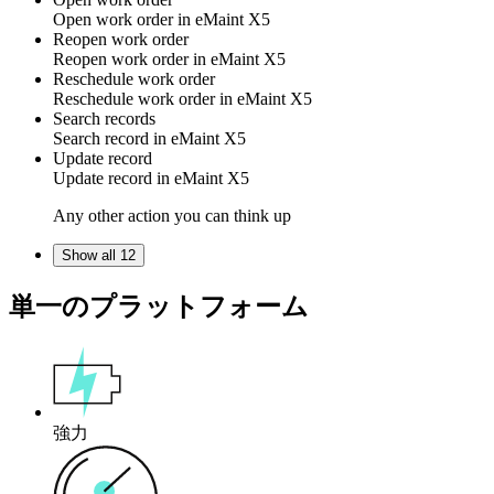
Open work order in eMaint X5
Reopen work order
Reopen work order in eMaint X5
Reschedule work order
Reschedule work order in eMaint X5
Search records
Search
record
in
eMaint X5
Update record
Update
record
in
eMaint X5
Any other action you can think up
Show all 12
単一のプラットフォーム
強力