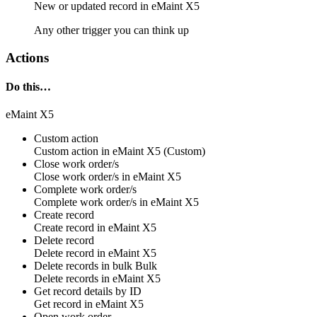
New or updated
record
in
eMaint X5
Any other trigger you can think up
Actions
Do this…
eMaint X5
Custom action
Custom action
in
eMaint X5
(Custom)
Close work order/s
Close work order/s in eMaint X5
Complete work order/s
Complete work order/s in eMaint X5
Create record
Create
record
in
eMaint X5
Delete record
Delete
record
in
eMaint X5
Delete records in bulk
Bulk
Delete
records
in
eMaint X5
Get record details by ID
Get
record
in
eMaint X5
Open work order