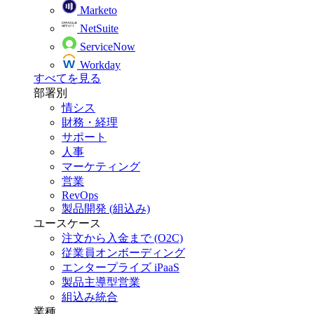
Marketo
NetSuite
ServiceNow
Workday
すべてを見る
部署別
情シス
財務・経理
サポート
人事
マーケティング
営業
RevOps
製品開発 (組込み)
ユースケース
注文から入金まで (O2C)
従業員オンボーディング
エンタープライズ iPaaS
製品主導型営業
組込み統合
業種