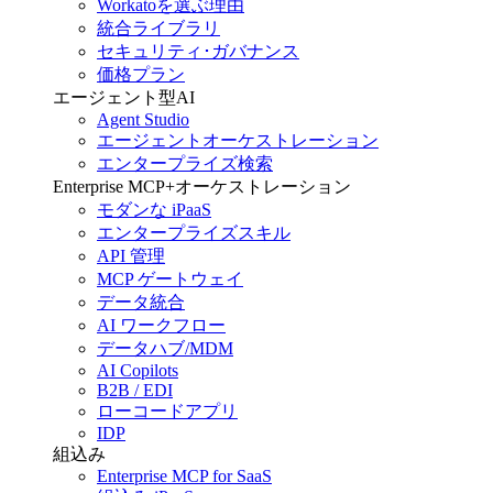
Workatoを選ぶ理由
統合ライブラリ
セキュリティ･ガバナンス
価格プラン
エージェント型AI
Agent Studio
エージェントオーケストレーション
エンタープライズ検索
Enterprise MCP+オーケストレーション
モダンな iPaaS
エンタープライズスキル
API 管理
MCP ゲートウェイ
データ統合
AI ワークフロー
データハブ/MDM
AI Copilots
B2B / EDI
ローコードアプリ
IDP
組込み
Enterprise MCP for SaaS