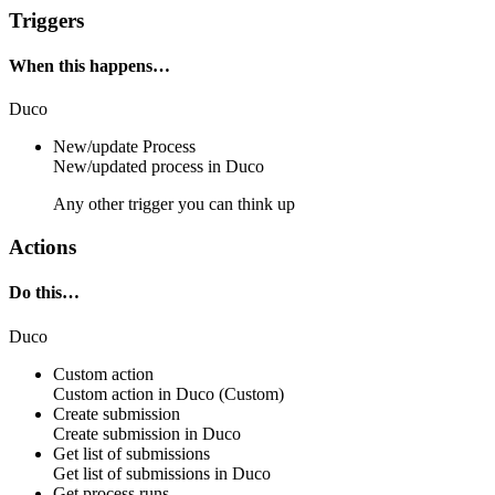
Triggers
When this happens…
Duco
New/update Process
New/updated
process
in
Duco
Any other trigger you can think up
Actions
Do this…
Duco
Custom action
Custom action
in
Duco
(Custom)
Create submission
Create
submission
in
Duco
Get list of submissions
Get
list of submissions
in
Duco
Get process runs