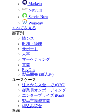
Marketo
NetSuite
ServiceNow
Workday
すべてを見る
部署別
情シス
財務・経理
サポート
人事
マーケティング
営業
RevOps
製品開発 (組込み)
ユースケース
注文から入金まで (O2C)
従業員オンボーディング
エンタープライズ iPaaS
製品主導型営業
組込み統合
業種