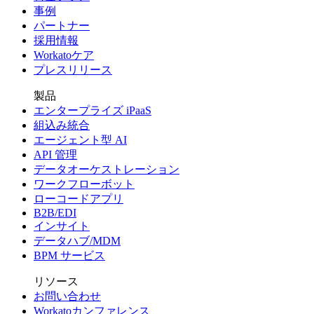
事例
パートナー
採用情報
Workatoケア
プレスリリース
製品
エンタープライズ iPaaS
組込み統合
エージェント型 AI
API 管理
データオーケストレーション
ワークフローボット
ローコードアプリ
B2B/EDI
インサイト
データハブ/MDM
BPM サービス
リソース
お問い合わせ
Workatoカンファレンス