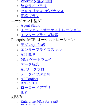
Workatoを選ぶ理由
統合ライブラリ
セキュリティ･ガバナンス
価格プラン
エージェント型AI
Agent Studio
エージェントオーケストレーション
エンタープライズ検索
Enterprise MCP+オーケストレーション
モダンな iPaaS
エンタープライズスキル
API 管理
MCP ゲートウェイ
データ統合
AI ワークフロー
データハブ/MDM
AI Copilots
B2B / EDI
ローコードアプリ
IDP
組込み
Enterprise MCP for SaaS