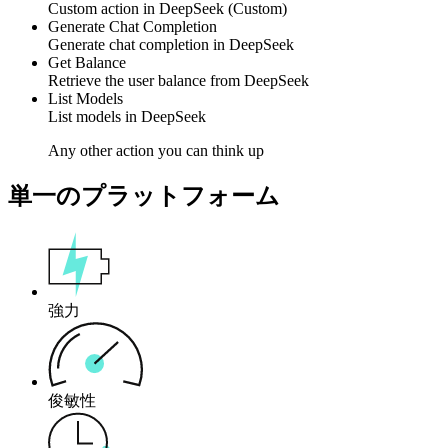
Custom action
in
DeepSeek
(Custom)
Generate Chat Completion
Generate
chat completion
in
DeepSeek
Get Balance
Retrieve the
user balance
from
DeepSeek
List Models
List
models
in
DeepSeek
Any other action you can think up
単一のプラットフォーム
強力
俊敏性