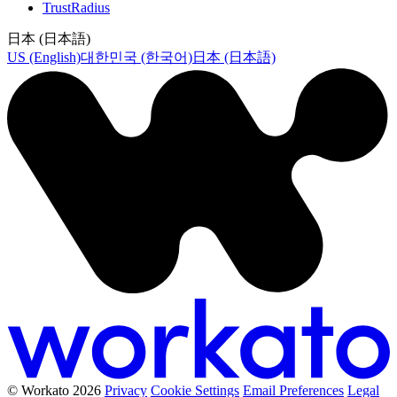
TrustRadius
日本 (日本語)
US (English)
대한민국 (한국어)
日本 (日本語)
© Workato 2026
Privacy
Cookie Settings
Email Preferences
Legal