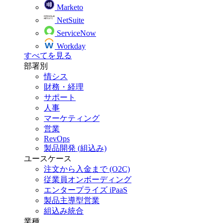
Marketo
NetSuite
ServiceNow
Workday
すべてを見る
部署別
情シス
財務・経理
サポート
人事
マーケティング
営業
RevOps
製品開発 (組込み)
ユースケース
注文から入金まで (O2C)
従業員オンボーディング
エンタープライズ iPaaS
製品主導型営業
組込み統合
業種