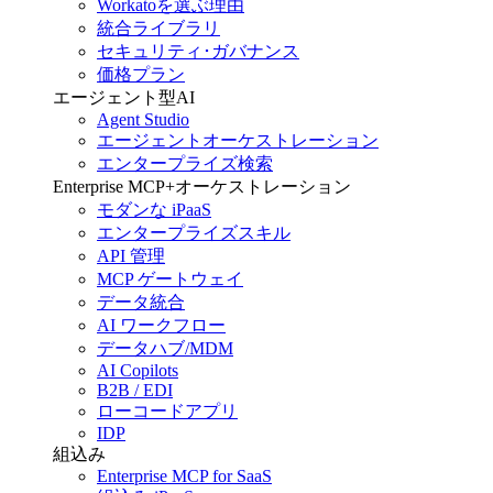
Workatoを選ぶ理由
統合ライブラリ
セキュリティ･ガバナンス
価格プラン
エージェント型AI
Agent Studio
エージェントオーケストレーション
エンタープライズ検索
Enterprise MCP+オーケストレーション
モダンな iPaaS
エンタープライズスキル
API 管理
MCP ゲートウェイ
データ統合
AI ワークフロー
データハブ/MDM
AI Copilots
B2B / EDI
ローコードアプリ
IDP
組込み
Enterprise MCP for SaaS