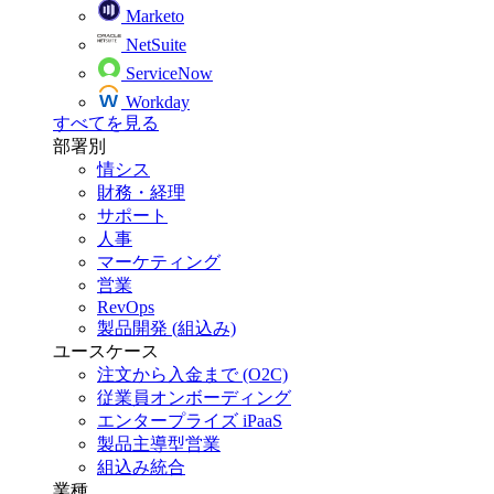
Marketo
NetSuite
ServiceNow
Workday
すべてを見る
部署別
情シス
財務・経理
サポート
人事
マーケティング
営業
RevOps
製品開発 (組込み)
ユースケース
注文から入金まで (O2C)
従業員オンボーディング
エンタープライズ iPaaS
製品主導型営業
組込み統合
業種