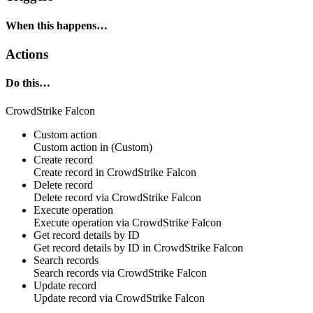
When this happens…
Actions
Do this…
CrowdStrike Falcon
Custom action
Custom action
in
(Custom)
Create record
Create
record
in
CrowdStrike Falcon
Delete record
Delete
record
via
CrowdStrike Falcon
Execute operation
Execute
operation
via
CrowdStrike Falcon
Get record details by ID
Get
record
details by ID in
CrowdStrike Falcon
Search records
Search
records
via
CrowdStrike Falcon
Update record
Update
record
via
CrowdStrike Falcon