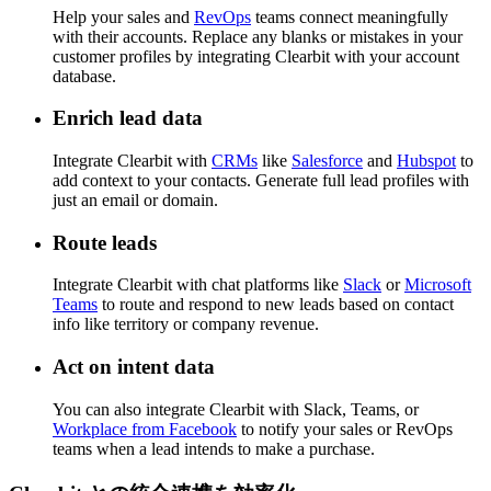
Help your sales and
RevOps
teams connect meaningfully
with their accounts. Replace any blanks or mistakes in your
customer profiles by integrating Clearbit with your account
database.
Enrich lead data
Integrate Clearbit with
CRMs
like
Salesforce
and
Hubspot
to
add context to your contacts. Generate full lead profiles with
just an email or domain.
Route leads
Integrate Clearbit with chat platforms like
Slack
or
Microsoft
Teams
to route and respond to new leads based on contact
info like territory or company revenue.
Act on intent data
You can also integrate Clearbit with Slack, Teams, or
Workplace from Facebook
to notify your sales or RevOps
teams when a lead intends to make a purchase.