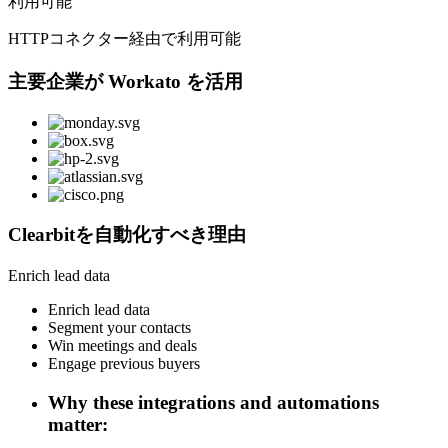
利用可能
HTTPコネクター経由で利用可能
主要企業が Workato を活用
Clearbitを自動化すべき理由
Enrich lead data
Enrich lead data
Segment your contacts
Win meetings and deals
Engage previous buyers
Why these integrations and automations
matter: