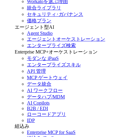
Workatoを選ぶ理由
統合ライブラリ
セキュリティ･ガバナンス
価格プラン
エージェント型AI
Agent Studio
エージェントオーケストレーション
エンタープライズ検索
Enterprise MCP+オーケストレーション
モダンな iPaaS
エンタープライズスキル
API 管理
MCP ゲートウェイ
データ統合
AI ワークフロー
データハブ/MDM
AI Copilots
B2B / EDI
ローコードアプリ
IDP
組込み
Enterprise MCP for SaaS