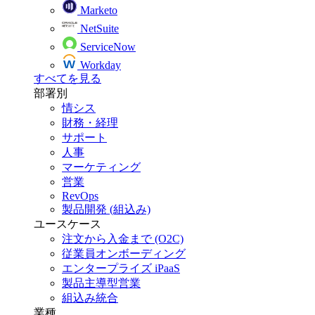
Marketo
NetSuite
ServiceNow
Workday
すべてを見る
部署別
情シス
財務・経理
サポート
人事
マーケティング
営業
RevOps
製品開発 (組込み)
ユースケース
注文から入金まで (O2C)
従業員オンボーディング
エンタープライズ iPaaS
製品主導型営業
組込み統合
業種