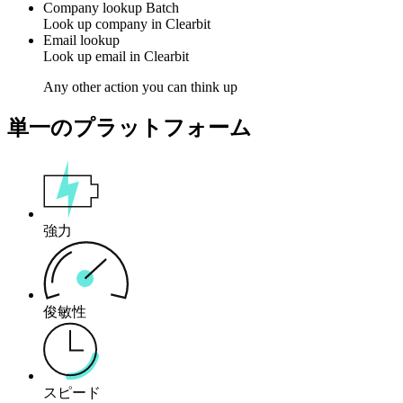
Company lookup
Batch
Look up
company
in
Clearbit
Email lookup
Look up
email
in
Clearbit
Any other action you can think up
単一のプラットフォーム
強力
俊敏性
スピード