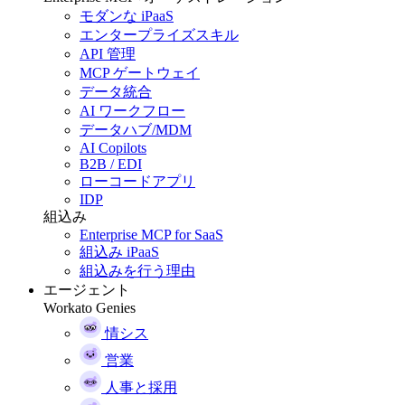
モダンな iPaaS
エンタープライズスキル
API 管理
MCP ゲートウェイ
データ統合
AI ワークフロー
データハブ/MDM
AI Copilots
B2B / EDI
ローコードアプリ
IDP
組込み
Enterprise MCP for SaaS
組込み iPaaS
組込みを行う理由
エージェント
Workato Genies
情シス
営業
人事と採用