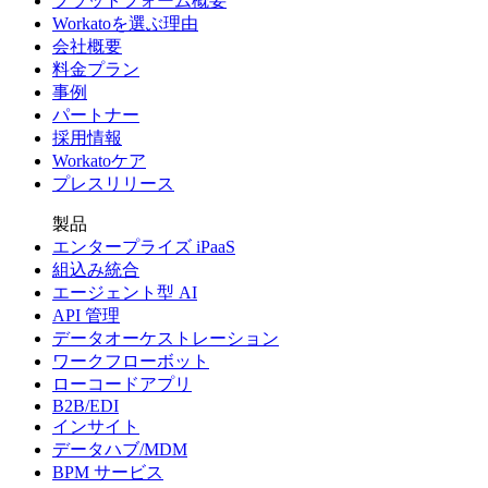
プラットフォーム概要
Workatoを選ぶ理由
会社概要
料金プラン
事例
パートナー
採用情報
Workatoケア
プレスリリース
製品
エンタープライズ iPaaS
組込み統合
エージェント型 AI
API 管理
データオーケストレーション
ワークフローボット
ローコードアプリ
B2B/EDI
インサイト
データハブ/MDM
BPM サービス