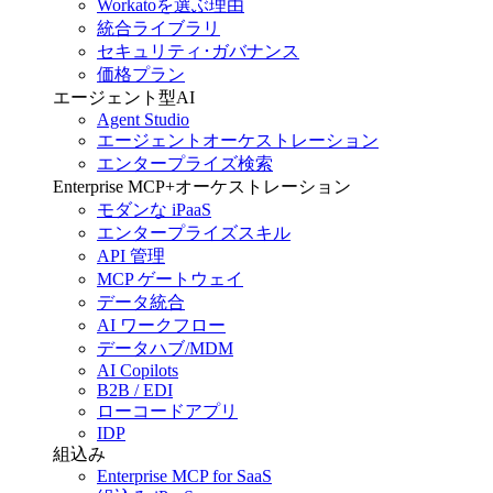
Workatoを選ぶ理由
統合ライブラリ
セキュリティ･ガバナンス
価格プラン
エージェント型AI
Agent Studio
エージェントオーケストレーション
エンタープライズ検索
Enterprise MCP+オーケストレーション
モダンな iPaaS
エンタープライズスキル
API 管理
MCP ゲートウェイ
データ統合
AI ワークフロー
データハブ/MDM
AI Copilots
B2B / EDI
ローコードアプリ
IDP
組込み
Enterprise MCP for SaaS