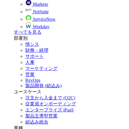
Marketo
NetSuite
ServiceNow
Workday
すべてを見る
部署別
情シス
財務・経理
サポート
人事
マーケティング
営業
RevOps
製品開発 (組込み)
ユースケース
注文から入金まで (O2C)
従業員オンボーディング
エンタープライズ iPaaS
製品主導型営業
組込み統合
業種