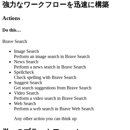
強力なワークフローを迅速に構築
Actions
Do this…
Brave Search
Image Search
Perform an
image search
in
Brave Search
News Search
Perform a
news search
in
Brave Search
Spellcheck
Check
spelling
with
Brave Search
Suggest Search
Get
search suggestions
from
Brave Search
Video Search
Perform a
video search
in
Brave Search
Web Search
Perform a
web search
in
Brave Web Search
Any other action you can think up