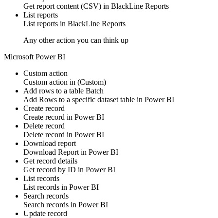
Get
report content (CSV)
in
BlackLine Reports
List reports
List
reports
in
BlackLine Reports
Any other action you can think up
Microsoft Power BI
Custom action
Custom action
in
(Custom)
Add rows to a table
Batch
Add
Rows
to a specific dataset table in
Power BI
Create record
Create
record
in
Power BI
Delete record
Delete
record
in
Power BI
Download report
Download
Report
in
Power BI
Get record details
Get
record by ID
in
Power BI
List records
List
records
in
Power BI
Search records
Search
records
in
Power BI
Update record