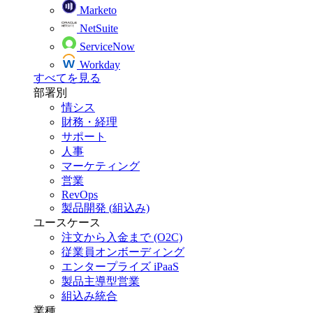
Marketo
NetSuite
ServiceNow
Workday
すべてを見る
部署別
情シス
財務・経理
サポート
人事
マーケティング
営業
RevOps
製品開発 (組込み)
ユースケース
注文から入金まで (O2C)
従業員オンボーディング
エンタープライズ iPaaS
製品主導型営業
組込み統合
業種