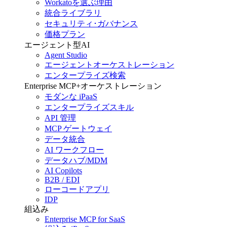
Workatoを選ぶ理由
統合ライブラリ
セキュリティ･ガバナンス
価格プラン
エージェント型AI
Agent Studio
エージェントオーケストレーション
エンタープライズ検索
Enterprise MCP+オーケストレーション
モダンな iPaaS
エンタープライズスキル
API 管理
MCP ゲートウェイ
データ統合
AI ワークフロー
データハブ/MDM
AI Copilots
B2B / EDI
ローコードアプリ
IDP
組込み
Enterprise MCP for SaaS