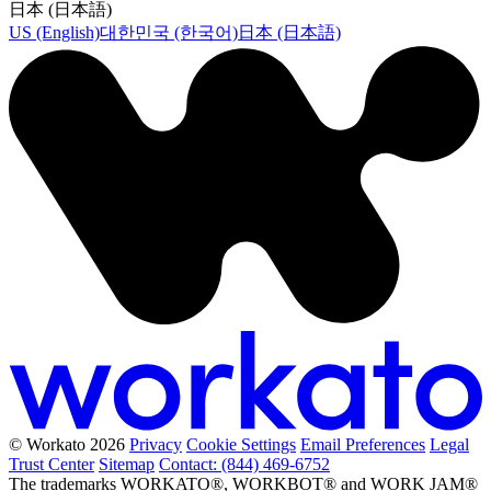
日本 (日本語)
US (English)
대한민국 (한국어)
日本 (日本語)
© Workato 2026
Privacy
Cookie Settings
Email Preferences
Legal
Trust Center
Sitemap
Contact: (844) 469-6752
The trademarks WORKATO®, WORKBOT® and WORK JAM®