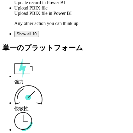
Update
record
in
Power BI
Upload PBIX file
Upload
PBIX file
in
Power BI
Any other action you can think up
Show all 10
単一のプラットフォーム
強力
俊敏性