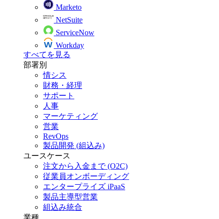
Marketo
NetSuite
ServiceNow
Workday
すべてを見る
部署別
情シス
財務・経理
サポート
人事
マーケティング
営業
RevOps
製品開発 (組込み)
ユースケース
注文から入金まで (O2C)
従業員オンボーディング
エンタープライズ iPaaS
製品主導型営業
組込み統合
業種