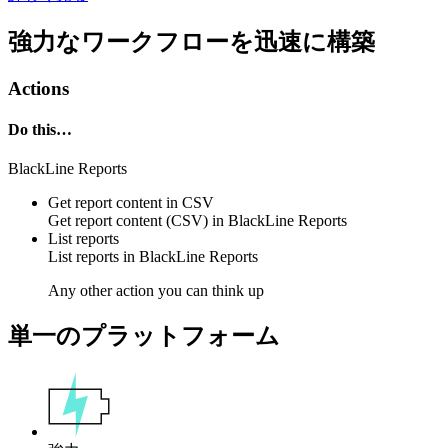
強力なワークフローを迅速に構築
Actions
Do this…
BlackLine Reports
Get report content in CSV
Get
report content (CSV)
in
BlackLine Reports
List reports
List
reports
in
BlackLine Reports
Any other action you can think up
単一のプラットフォーム