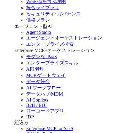
Workatoを選ぶ理由
統合ライブラリ
セキュリティ･ガバナンス
価格プラン
エージェント型AI
Agent Studio
エージェントオーケストレーション
エンタープライズ検索
Enterprise MCP+オーケストレーション
モダンな iPaaS
エンタープライズスキル
API 管理
MCP ゲートウェイ
データ統合
AI ワークフロー
データハブ/MDM
AI Copilots
B2B / EDI
ローコードアプリ
IDP
組込み
Enterprise MCP for SaaS