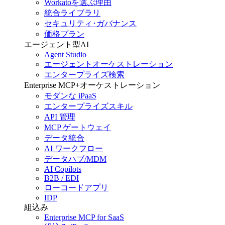
Workatoを選ぶ理由
統合ライブラリ
セキュリティ･ガバナンス
価格プラン
エージェント型AI
Agent Studio
エージェントオーケストレーション
エンタープライズ検索
Enterprise MCP+オーケストレーション
モダンな iPaaS
エンタープライズスキル
API 管理
MCP ゲートウェイ
データ統合
AI ワークフロー
データハブ/MDM
AI Copilots
B2B / EDI
ローコードアプリ
IDP
組込み
Enterprise MCP for SaaS