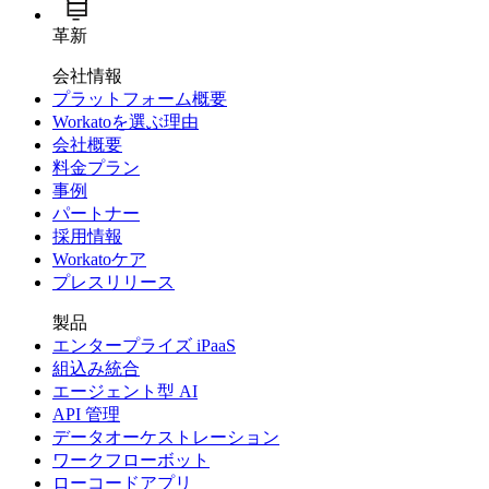
革新
会社情報
プラットフォーム概要
Workatoを選ぶ理由
会社概要
料金プラン
事例
パートナー
採用情報
Workatoケア
プレスリリース
製品
エンタープライズ iPaaS
組込み統合
エージェント型 AI
API 管理
データオーケストレーション
ワークフローボット
ローコードアプリ