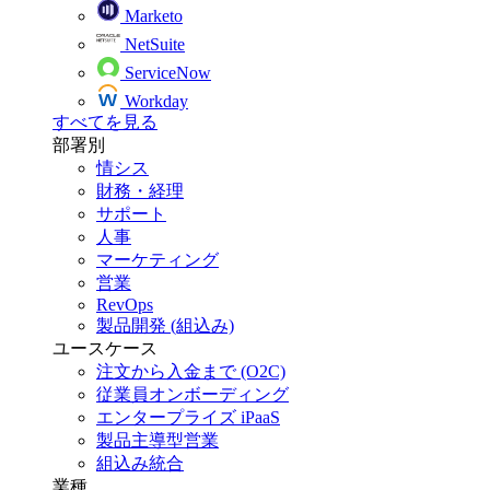
Marketo
NetSuite
ServiceNow
Workday
すべてを見る
部署別
情シス
財務・経理
サポート
人事
マーケティング
営業
RevOps
製品開発 (組込み)
ユースケース
注文から入金まで (O2C)
従業員オンボーディング
エンタープライズ iPaaS
製品主導型営業
組込み統合
業種