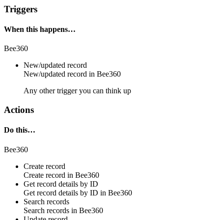
Triggers
When this happens…
Bee360
New/updated record
New/updated
record
in
Bee360
Any other trigger you can think up
Actions
Do this…
Bee360
Create record
Create
record
in
Bee360
Get record details by ID
Get
record
details by ID in
Bee360
Search records
Search
records
in
Bee360
Update record