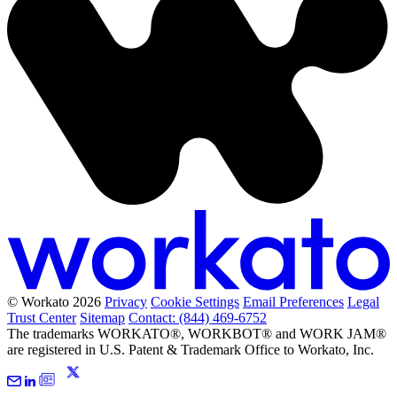
© Workato 2026
Privacy
Cookie Settings
Email Preferences
Legal
Trust Center
Sitemap
Contact: (844) 469-6752
The trademarks WORKATO®, WORKBOT® and WORK JAM®
are registered in U.S. Patent & Trademark Office to Workato, Inc.