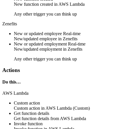
New
function
created in
AWS Lambda
Any other trigger you can think up
Zenefits
New or updated employee
Real-time
New/updated
employee
in
Zenefits
New or updated employment
Real-time
New/updated
employment
in
Zenefits
Any other trigger you can think up
Actions
Do this…
AWS Lambda
Custom action
Custom action
in
AWS Lambda
(Custom)
Get function details
Get
function
details from
AWS Lambda
Invoke function
Invoke
function
in
AWS Lambda