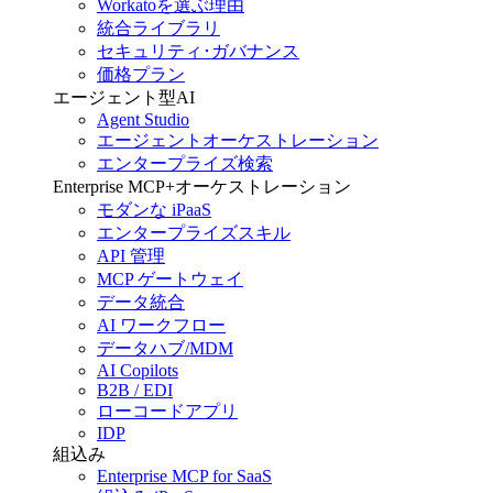
Workatoを選ぶ理由
統合ライブラリ
セキュリティ･ガバナンス
価格プラン
エージェント型AI
Agent Studio
エージェントオーケストレーション
エンタープライズ検索
Enterprise MCP+オーケストレーション
モダンな iPaaS
エンタープライズスキル
API 管理
MCP ゲートウェイ
データ統合
AI ワークフロー
データハブ/MDM
AI Copilots
B2B / EDI
ローコードアプリ
IDP
組込み
Enterprise MCP for SaaS