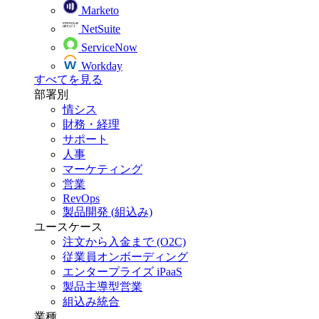
Marketo
NetSuite
ServiceNow
Workday
すべてを見る
部署別
情シス
財務・経理
サポート
人事
マーケティング
営業
RevOps
製品開発 (組込み)
ユースケース
注文から入金まで (O2C)
従業員オンボーディング
エンタープライズ iPaaS
製品主導型営業
組込み統合
業種