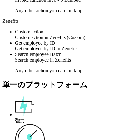
Any other action you can think up
Zenefits
Custom action
Custom action
in
Zenefits
(Custom)
Get employee by ID
Get
employee
by ID in
Zenefits
Search employee
Batch
Search
employee
in
Zenefits
Any other action you can think up
単一のプラットフォーム
強力