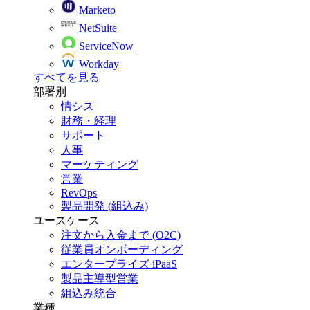
Marketo
NetSuite
ServiceNow
Workday
すべてを見る
部署別
情シス
財務・経理
サポート
人事
マーケティング
営業
RevOps
製品開発 (組込み)
ユースケース
注文から入金まで (O2C)
従業員オンボーディング
エンタープライズ iPaaS
製品主導型営業
組込み統合
業種