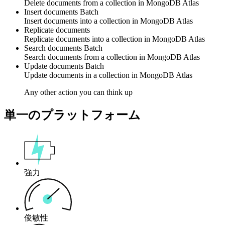
Delete
documents
from a collection in
MongoDB Atlas
Insert documents
Batch
Insert
documents
into a collection in
MongoDB Atlas
Replicate documents
Replicate
documents
into a collection in
MongoDB Atlas
Search documents
Batch
Search
documents
from a collection in
MongoDB Atlas
Update documents
Batch
Update
documents
in a collection in
MongoDB Atlas
Any other action you can think up
単一のプラットフォーム
強力
俊敏性