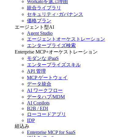
Workatoを選ぶ理由
統合ライブラリ
セキュリティ･ガバナンス
価格プラン
エージェント型AI
Agent Studio
エージェントオーケストレーション
エンタープライズ検索
Enterprise MCP+オーケストレーション
モダンな iPaaS
エンタープライズスキル
API 管理
MCP ゲートウェイ
データ統合
AI ワークフロー
データハブ/MDM
AI Copilots
B2B / EDI
ローコードアプリ
IDP
組込み
Enterprise MCP for SaaS